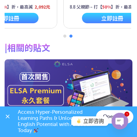
60%
】折，最高減
2,092元
8.8 父親節 – 打【
50%
】折，最高
立即註冊
立即註冊
相關的貼文
Access Hyper-Personalized 
1
Open App
Learning Paths & Unlock Your 
立即咨詢
English Potential with AI Coach 
2026/07 優惠套餐 – ELSA Premium 學習套
Today 
Open c