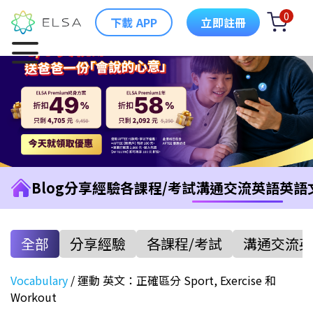
0
下載 APP
立即註冊
Blog
分享經驗
各課程/考試
溝通交流英語
英語
全部
分享經驗
各課程/考試
溝通交流英
Vocabulary
/
運動 英文：正確區分 Sport, Exercise 和
Workout