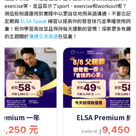
exercise等，並且區分了sport、exercise和workout呢？
將這些知識運用到實踐中以更自信地用英語溝通。不要忘記
定期與
ELSA Speak
練習以提高你的發音技巧並準確使用詞
彙！祝你學習高效並且保持每天運動的習慣！探索更多有趣
的主題關於
溝通交流英語
在這裏！
Premium 一年
ELSA Premium 
5,250 元
9,450
|
9,450 元