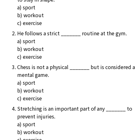
a) sport
b) workout
c) exercise
He follows a strict _______ routine at the gym.
a) sport
b) workout
c) exercise
Chess is not a physical _______ but is considered a
mental game.
a) sport
b) workout
c) exercise
Stretching is an important part of any _______ to
prevent injuries.
a) sport
b) workout
c) exercise