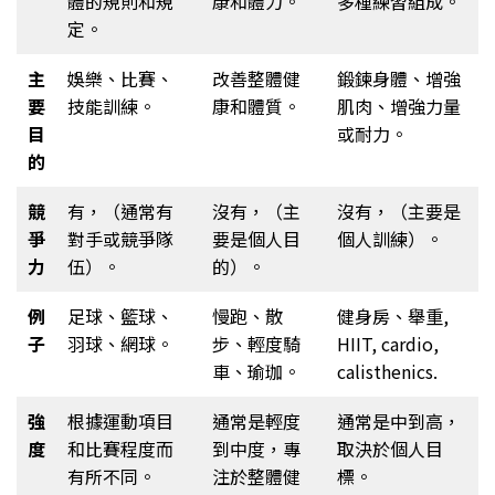
體的規則和規
康和體力。
多種練習組成。
定。
主
娛樂、比賽、
改善整體健
鍛鍊身體、增強
要
技能訓練。
康和體質。
肌肉、增強力量
目
或耐力。
的
競
有，（通常有
沒有，（主
沒有，（主要是
爭
對手或競爭隊
要是個人目
個人訓練）。
力
伍）。
的）。
例
足球、籃球、
慢跑、散
健身房、舉重,
子
羽球、網球。
步、輕度騎
HIIT, cardio,
車、瑜珈。
calisthenics.
強
根據運動項目
通常是輕度
通常是中到高，
度
和比賽程度而
到中度，專
取決於個人目
有所不同。
注於整體健
標。