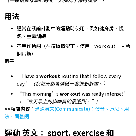
用法
通常在談論計劃中的運動時使用，例如健身房、慢
跑、重量訓練…
不用作動詞（在這種情況下，使用“work out” – 動
詞片語）。
例子:
“I have a
workout
routine that I follow every
day.”
（我每天都會遵循一套運動計畫。）
“This morning’s
workout
was really intense!”
（ “今天早上的訓練真的很激烈！”）
>>相關内容：
溝通英文(Communicate)：發音、意思、用
法、同義詞
運動 英文： sport, exercise 和