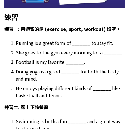
練習
練習一: 用適當的詞 (exercise, sport, workout) 填空。
Running is a great form of _______ to stay fit.
She goes to the gym every morning for a _______.
Football is my favorite _______.
Doing yoga is a good _______ for both the body
and mind.
He enjoys playing different kinds of _______ like
basketball and tennis.
練習二: 選出正確答案
Swimming is both a fun _______ and a great way
to stay in shape.