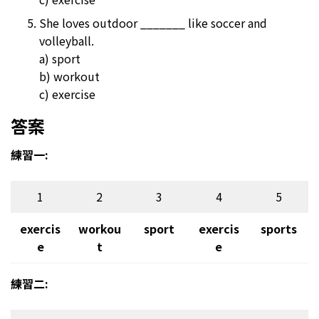
She loves outdoor _______ like soccer and
volleyball.
a) sport
b) workout
c) exercise
答案
練習一:
1
2
3
4
5
exercis
workou
sport
exercis
sports
e
t
e
練習二: