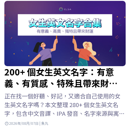
200+ 個女生英文名字：有意
義、有質感、特殊且帶來財
富！
正在找一個好聽、好記，又適合自己使用的女
生英文名字嗎？本文整理 280+ 個女生英文名
字，包含中文音譯、IPA 發音、名字來源與寓
意，並依照熱門、優雅、職場、冷門及個性風
2026年/08月/07日 | 魚丸