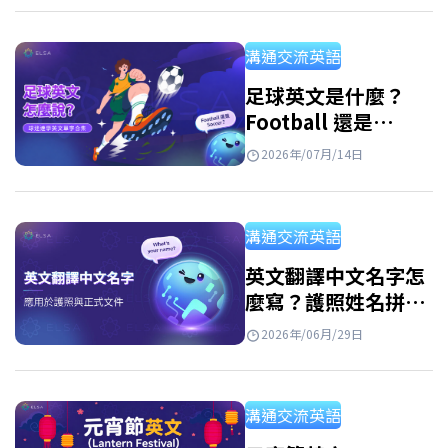
格分類。無論是為自己、孩子取英文名字，或
需要在學校與職場使用，都能快速找到合適的
溝通交流英語
選擇。 最適合你的英文名字女 想找到最適合你
的英文名字女嗎？其實從美国女性名字或者英
足球英文是什麼？
Football 還是
国女性名字中尋找靈感是一個很好的方法。許
Soccer？學完整足球
多名字不僅好聽、好記，也帶有優雅又自信的
2026年/07月/14日
英文單字
氣質。一起來看看有哪些名字，或許其中就有
最適合你的那一個。 英文名字 意義 中文名
溝通交流英語
Alice 高貴、優雅 愛麗絲 Amelia 勤奮、努力 艾
蜜莉亞…
英文翻譯中文名字怎
麼寫？護照姓名拼音
規則與常見名字對照
2026年/06月/29日
表
溝通交流英語