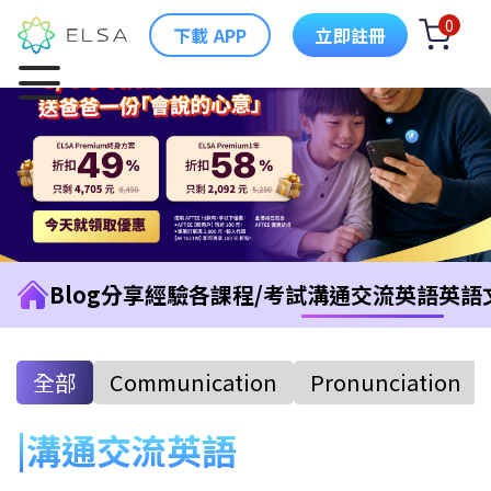
0
下載 APP
立即註冊
Blog
分享經驗
各課程/考試
溝通交流英語
英語
全部
Communication
Pronunciation
溝通交流英語