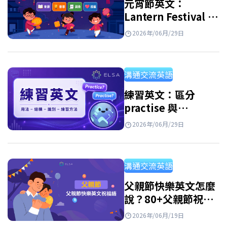
元宵節英文：
Lantern Festival 的
由來、英文介紹、單
2026年/06月/29日
字與祝福語
溝通交流英語
練習英文：區分
practise 與
practice，以及免費
2026年/06月/29日
實用的練習資源
溝通交流英語
父親節快樂英文怎麼
說？80+父親節祝福
語英文、佳句與短文
2026年/06月/19日
範例