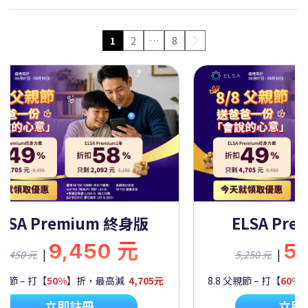
1
2
…
8
SA Premium 一年
ELSA Premi
5,250 元
9,4
|
|
50 元
9,450 元
 – 打【
60%
】折，最高減
2,092元
8.8 父親節 – 打【
50%
】折
立即註冊
立即註