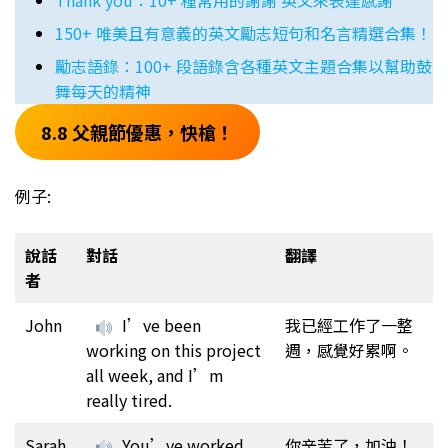
Thank you：10+ 種常用的謝謝 英文來表達感謝
150+ 唯美且有意義的英文勵志短句和名言精選合集！
勵志語錄：100+ 段語錄含各種英文主題合集以幫助鼓
舞每天的精神
8.8 父親節優惠，快槍！
例子:
說話
對話
翻譯
者
John
I’ve been
我已經工作了一整
working on this project
週，感覺好累啊。
all week, and I’m
really tired.
Sarah
You’ve worked
你辛苦了，加油！