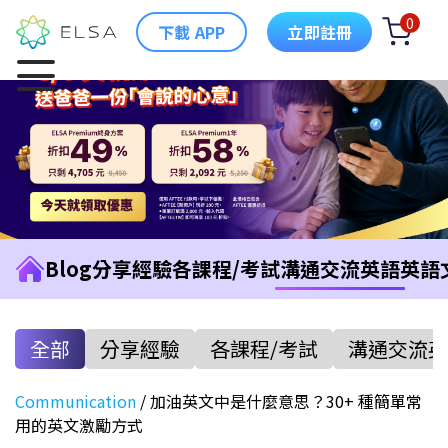
0
下載 APP
立即註冊
Blog
分享經驗
各課程/考試
溝通交流英語
英語
全部
分享經驗
各課程/考試
溝通交流英
Communication
/
加油英文中是什麼意思？30+ 種簡單常
用的英文激勵方式