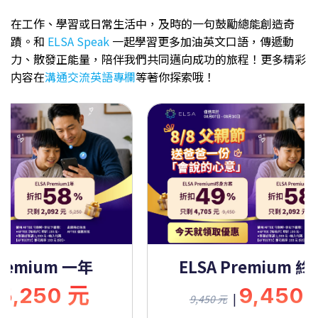
在工作、學習或日常生活中，及時的一句鼓勵總能創造奇
蹟。和
ELSA Speak
一起學習更多加油英文口語，傳遞動
力、散發正能量，陪伴我們共同邁向成功的旅程！更多精彩
内容在
溝通交流英語專欄
等著你探索哦！
Premium 一年
ELSA Premium 
5,250 元
9,450
|
9,450 元