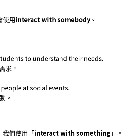
會使用
interact with somebody
。
students to understand their needs.
的需求。
 people at social events.
互動。
，我們使用「
interact with something
」。