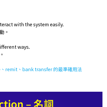
teract with the system easily.
互動。
different ways.
。
remit、bank transfer 的最準確用法