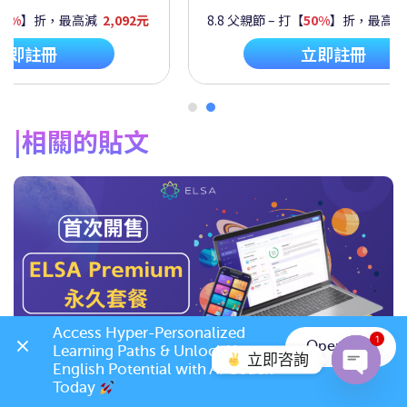
60%
】折，最高減
2,092元
8.8 父親節 – 打【
50%
】折，最高
立即註冊
立即註冊
相關的貼文
Access Hyper-Personalized 
1
Open App
Learning Paths & Unlock Your 
立即咨詢
English Potential with AI Coach 
2026/07 優惠套餐 – ELSA Premium 學習套
Today 
Open c