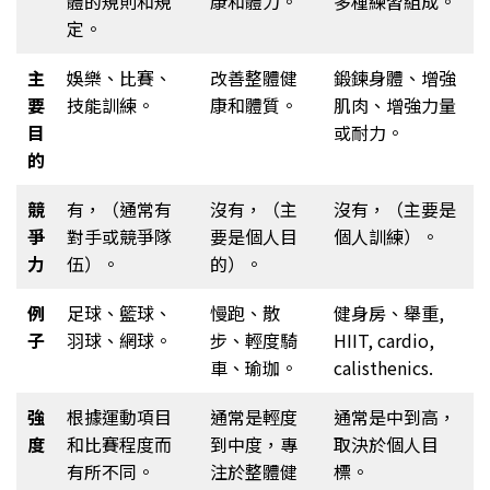
體的規則和規
康和體力。
多種練習組成。
定。
主
娛樂、比賽、
改善整體健
鍛鍊身體、增強
要
技能訓練。
康和體質。
肌肉、增強力量
目
或耐力。
的
競
有，（通常有
沒有，（主
沒有，（主要是
爭
對手或競爭隊
要是個人目
個人訓練）。
力
伍）。
的）。
例
足球、籃球、
慢跑、散
健身房、舉重,
子
羽球、網球。
步、輕度騎
HIIT, cardio,
車、瑜珈。
calisthenics.
強
根據運動項目
通常是輕度
通常是中到高，
度
和比賽程度而
到中度，專
取決於個人目
有所不同。
注於整體健
標。