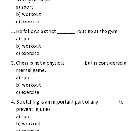
a) sport
b) workout
c) exercise
He follows a strict _______ routine at the gym.
a) sport
b) workout
c) exercise
Chess is not a physical _______ but is considered a
mental game.
a) sport
b) workout
c) exercise
Stretching is an important part of any _______ to
prevent injuries.
a) sport
b) workout
c) exercise