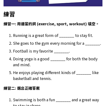
練習
練習一: 用適當的詞 (exercise, sport, workout) 填空。
Running is a great form of _______ to stay fit.
She goes to the gym every morning for a _______.
Football is my favorite _______.
Doing yoga is a good _______ for both the body
and mind.
He enjoys playing different kinds of _______ like
basketball and tennis.
練習二: 選出正確答案
Swimming is both a fun _______ and a great way
to stay in shape.