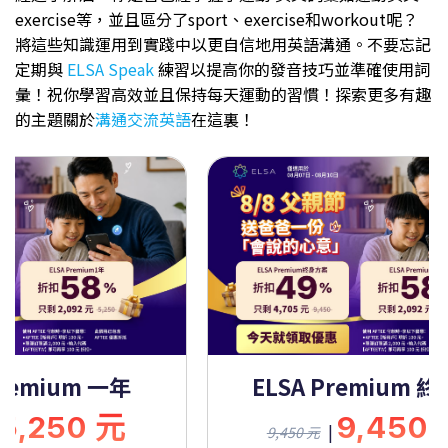
exercise等，並且區分了sport、exercise和workout呢？
將這些知識運用到實踐中以更自信地用英語溝通。不要忘記
定期與
ELSA Speak
練習以提高你的發音技巧並準確使用詞
彙！祝你學習高效並且保持每天運動的習慣！探索更多有趣
的主題關於
溝通交流英語
在這裏！
Premium 一年
ELSA Premium 
5,250 元
9,450
|
9,450 元