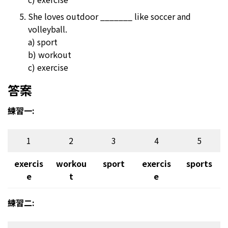
She loves outdoor _______ like soccer and
volleyball.
a) sport
b) workout
c) exercise
答案
練習一:
1
2
3
4
5
exercis
workou
sport
exercis
sports
e
t
e
練習二: