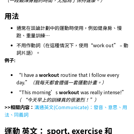
用法
通常在談論計劃中的運動時使用，例如健身房、慢
跑、重量訓練…
不用作動詞（在這種情況下，使用“work out” – 動
詞片語）。
例子:
“I have a
workout
routine that I follow every
day.”
（我每天都會遵循一套運動計畫。）
“This morning’s
workout
was really intense!”
（ “今天早上的訓練真的很激烈！”）
>>相關内容：
溝通英文(Communicate)：發音、意思、用
法、同義詞
運動 英文： sport, exercise 和