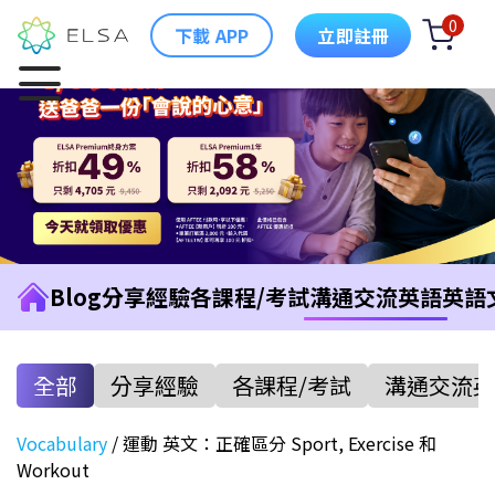
0
下載 APP
立即註冊
Blog
分享經驗
各課程/考試
溝通交流英語
英語
全部
分享經驗
各課程/考試
溝通交流英
Vocabulary
/
運動 英文：正確區分 Sport, Exercise 和
Workout