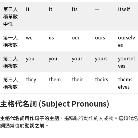
第三人
it
it
its
—
itself
稱單數
中性
第一人
we
us
our
ours
ourselv
稱複數
es
第二人
you
you
your
yours
yoursel
稱複數
ves
第三人
they
them
their
theirs
thems
稱複數
elves
主格代名詞 (Subject Pronouns)
主格代名詞用作句子的主語
，指稱執行動作的人或物。這類代名
詞通常位於
動詞之前
。