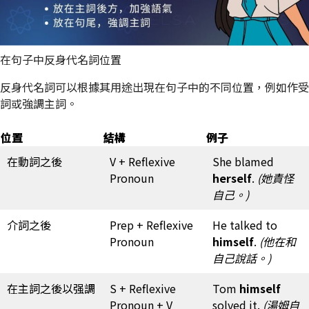
在句子中反身代名詞位置
反身代名詞可以根據其用途出現在句子中的不同位置，例如作受
詞或強調主詞。
位置
結構
例子
在動詞之後
V + Reflexive
She blamed
Pronoun
herself
.
(她責怪
自己。)
介詞之後
Prep + Reflexive
He talked to
Pronoun
himself
.
(他在和
自己說話。)
在主詞之後以强調
S + Reflexive
Tom
himself
Pronoun + V
solved it.
(湯姆自