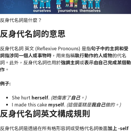
反身代名詞是什麼？
反身代名詞的意思
反身代名詞 英文 (Reflexive Pronouns) 是指
句子中的主詞和受
詞指涉同一個人或事物時
，用來指稱
執行動作的人或物
的代名
詞。此外，反身代名詞也用於
強調主詞
或
表示由自己完成某個動
作
。
例子:
She hurt
herself
.
(她傷害了
自己
。)
I made this cake
myself
.
(這個蛋糕是
我自己
做的。)
反身代名詞英文構成規則
反身代名詞是透過在所有格形容詞或受格代名詞後面
加上 -self