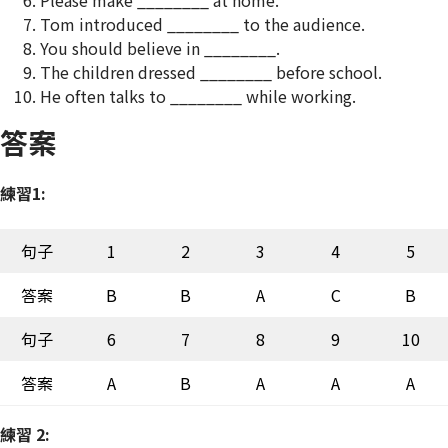
Tom introduced ________ to the audience.
You should believe in ________.
The children dressed ________ before school.
He often talks to ________ while working.
答案
練習1:
句子
1
2
3
4
5
答案
B
B
A
C
B
句子
6
7
8
9
10
答案
A
B
A
A
A
練習 2: