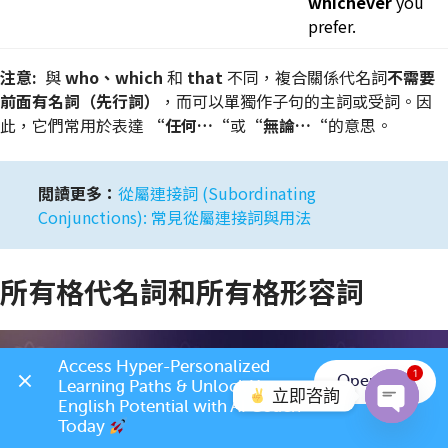
whichever
you
prefer.
注意:
與
who、which
和
that
不同，複合關係代名詞
不需要
前面有名詞（先行詞）
，而可以單獨作子句的主詞或受詞。因
此，它們常用於表達
“任何…“
或
“無論…“
的意思。
閲讀更多：
從屬連接詞 (Subordinating
Conjunctions): 常見從屬連接詞與用法
所有格代名詞和所有格形容詞
Access Hyper-Personalized 
1
Open App
Learning Paths & Unlock Your 
立即咨詢
English Potential with AI Coach 
Today 
Open c