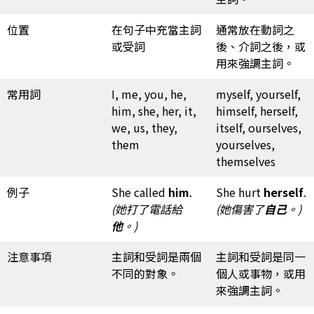
位置
在句子中充當主詞
通常放在動詞之
或受詞
後、介詞之後，或
用來強調主詞。
常用詞
I, me, you, he,
myself, yourself,
him, she, her, it,
himself, herself,
we, us, they,
itself, ourselves,
them
yourselves,
themselves
例子
She called
him
.
She hurt
herself
.
(她打了電話給
(她傷害了
自己
。)
他
。)
注意事項
主詞和受詞是兩個
主詞和受詞是同一
不同的對象。
個人或事物，或用
來強調主詞。