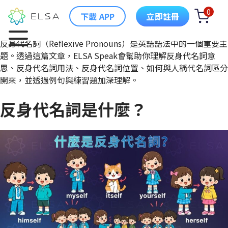
Author:
魚丸
0
下載 APP
立即註冊
反身代名詞（Reflexive Pronouns）是英語語法中的一個重要主
題。透過這篇文章，ELSA Speak會幫助你理解反身代名詞意
思、反身代名詞用法、反身代名詞位置、如何與人稱代名詞區分
開來，並透過例句與練習題加深理解。
反身代名詞是什麼？