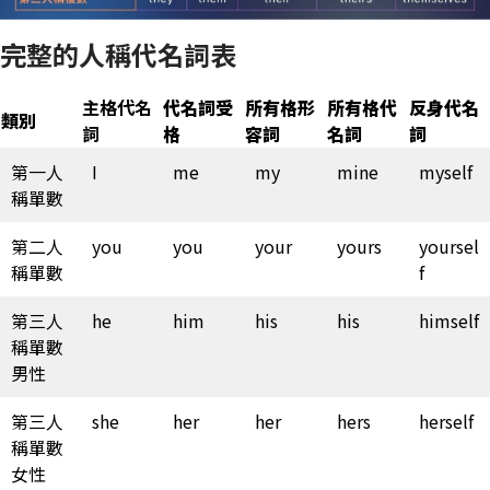
完整的人稱代名詞表
主格代名
代名詞受
所有格形
所有格代
反身代名
類別
詞
格
容詞
名詞
詞
第一人
I
me
my
mine
myself
稱單數
第二人
you
you
your
yours
yoursel
稱單數
f
第三人
he
him
his
his
himself
稱單數
男性
第三人
she
her
her
hers
herself
稱單數
女性