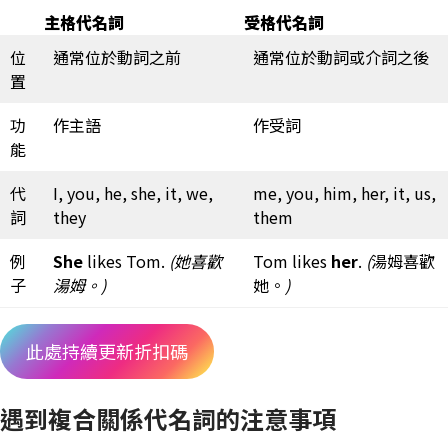
主格代名詞
受格代名詞
位
通常位於動詞之前
通常位於動詞或介詞之後
置
功
作主語
作受詞
能
代
I, you, he, she, it, we,
me, you, him, her, it, us,
詞
they
them
例
She
likes Tom.
(她喜歡
Tom likes
her
.
(
湯姆喜歡
子
湯姆。)
她。
)
此處持續更新折扣碼
遇到複合關係代名詞的注意事項