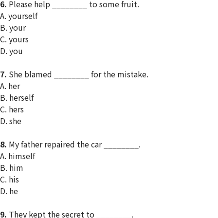
6.
Please help ________ to some fruit.
A. yourself
B. your
C. yours
D. you
7.
She blamed ________ for the mistake.
A. her
B. herself
C. hers
D. she
8.
My father repaired the car ________.
A. himself
B. him
C. his
D. he
9.
They kept the secret to ________.