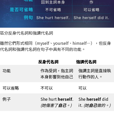
區分反身代名詞和強調代名詞
雖然它們形式相同（myself、yourself、himself…），但反身
代名詞和強調代名詞在句子中具有不同的功能。
反身代名詞
強調代名詞
功能
作為受詞，指主詞
強調主詞是直接執
本身影響到他自己
行動作的人。
可以省略
不可以
可以
例子
She hurt
herself
.
She
herself
did
(她傷害了
自己
。)
it.
(她
自己
做的。)