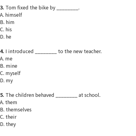
3.
Tom fixed the bike by ________.
A. himself
B. him
C. his
D. he
4.
I introduced ________ to the new teacher.
A. me
B. mine
C. myself
D. my
5.
The children behaved ________ at school.
A. them
B. themselves
C. their
D. they