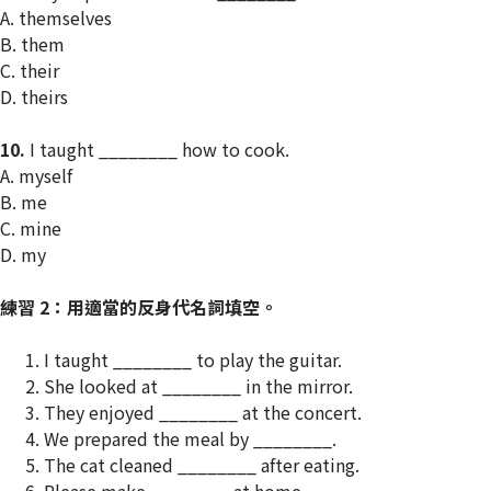
A. themselves
B. them
C. their
D. theirs
10.
I taught ________ how to cook.
A. myself
B. me
C. mine
D. my
練習 2：用適當的反身代名詞填空。
I taught ________ to play the guitar.
She looked at ________ in the mirror.
They enjoyed ________ at the concert.
We prepared the meal by ________.
The cat cleaned ________ after eating.
Please make ________ at home.