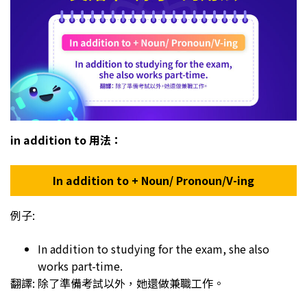
in addition to 用法：
In addition to + Noun/ Pronoun/V-ing
例子:
In addition to studying for the exam, she also
works part-time.
翻譯: 除了準備考試以外，她還做兼職工作。