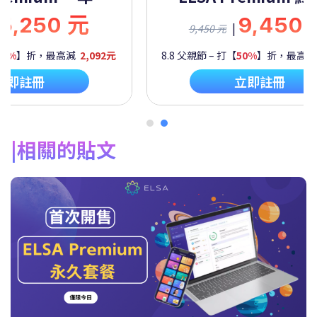
5,250 元
9,450
|
9,450 元
60%
】折，最高減
2,092元
8.8 父親節 – 打【
50%
】折，最高
立即註冊
立即註冊
相關的貼文