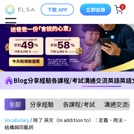
0
下載 APP
立即註冊
Blog
分享經驗
各課程/考試
溝通交流英語
英語
全部
分享經驗
各課程/考試
溝通交流英
Vocabulary
/
除了 英文（In addition to）：定義、用法、
結構與同義詞