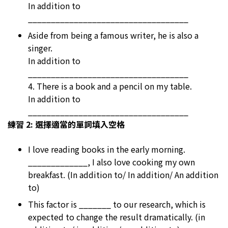
In addition to
___________________________________
Aside from being a famous writer, he is also a
singer.
In addition to
___________________________________
4. There is a book and a pencil on my table.
In addition to
___________________________________
練習 2: 選擇適當的單詞填入空格
I love reading books in the early morning.
_____________, I also love cooking my own
breakfast. (In addition to/ In addition/ An addition
to)
This factor is _______ to our research, which is
expected to change the result dramatically. (in