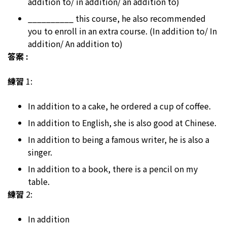
addition to/ in addition/ an addition to)
__________ this course, he also recommended
you to enroll in an extra course. (In addition to/ In
addition/ An addition to)
答案 :
練習
1:
In addition to a cake, he ordered a cup of coffee.
In addition to English, she is also good at Chinese.
In addition to being a famous writer, he is also a
singer.
In addition to a book, there is a pencil on my
table.
練習
2:
In addition