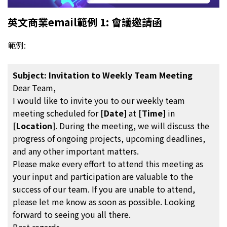
英文商業email範例 1: 會議邀請函
範例:
Subject: Invitation to Weekly Team Meeting
Dear Team,
I would like to invite you to our weekly team
meeting scheduled for
[Date]
at
[Time]
in
[Location]
. During the meeting, we will discuss the
progress of ongoing projects, upcoming deadlines,
and any other important matters.
Please make every effort to attend this meeting as
your input and participation are valuable to the
success of our team. If you are unable to attend,
please let me know as soon as possible. Looking
forward to seeing you all there.
Best regards,