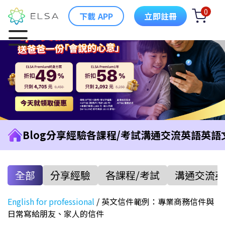
0
下載 APP
立即註冊
Blog
分享經驗
各課程/考試
溝通交流英語
英語
全部
分享經驗
各課程/考試
溝通交流英
English for professional
/
英文信件範例：專業商務信件與
日常寫給朋友、家人的信件