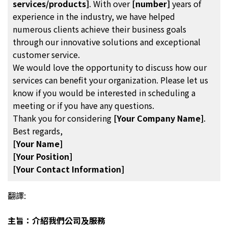
services/products]
. With over
[number]
years of
experience in the industry, we have helped
numerous clients achieve their business goals
through our innovative solutions and exceptional
customer service.
We would love the opportunity to discuss how our
services can benefit your organization. Please let us
know if you would be interested in scheduling a
meeting or if you have any questions.
Thank you for considering
[Your Company Name]
.
Best regards,
[Your Name]
[Your Position]
[Your Contact Information]
翻譯:
主旨：介紹我們公司及服務