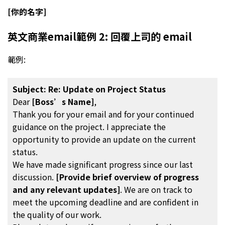
[你的名字]
英文商業email範例 2: 回覆上司的 email
範例:
Subject: Re: Update on Project Status
Dear
[Boss’s Name]
,
Thank you for your email and for your continued
guidance on the project. I appreciate the
opportunity to provide an update on the current
status.
We have made significant progress since our last
discussion.
[Provide brief overview of progress
and any relevant updates]
. We are on track to
meet the upcoming deadline and are confident in
the quality of our work.