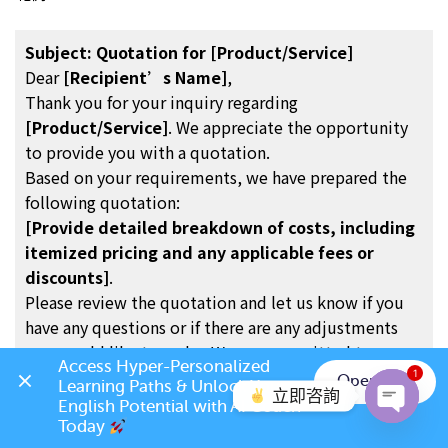
Subject: Quotation for [Product/Service]
Dear
[Recipient’s Name]
,
Thank you for your inquiry regarding
[Product/Service]
. We appreciate the opportunity
to provide you with a quotation.
Based on your requirements, we have prepared the
following quotation:
[Provide detailed breakdown of costs, including
itemized pricing and any applicable fees or
discounts]
.
Please review the quotation and let us know if you
have any questions or if there are any adjustments
you would like to make. We are committed to
Access Hyper-Personalized 
providing you with the best possible solution to
1
Open App
Learning Paths & Unlock Your 
立即咨詢
meet your needs.
English Potential with AI Coach 
Thank you for considering
[Your Company Name]
.
Today 
Open c