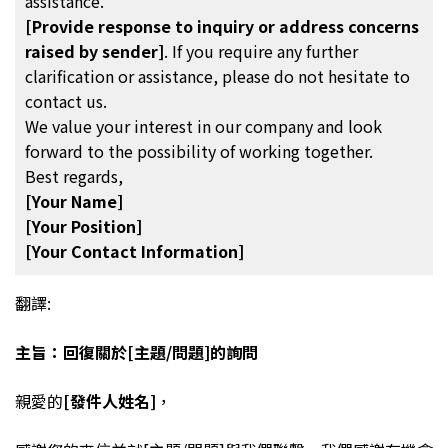
assistance.
[Provide response to inquiry or address concerns
raised by sender]
. If you require any further
clarification or assistance, please do not hesitate to
contact us.
We value your interest in our company and look
forward to the possibility of working together.
Best regards,
[Your Name]
[Your Position]
[Your Contact Information]
翻譯:
主旨：回復關於[主題/問題]的詢問
親愛的
[發件人姓名]
，