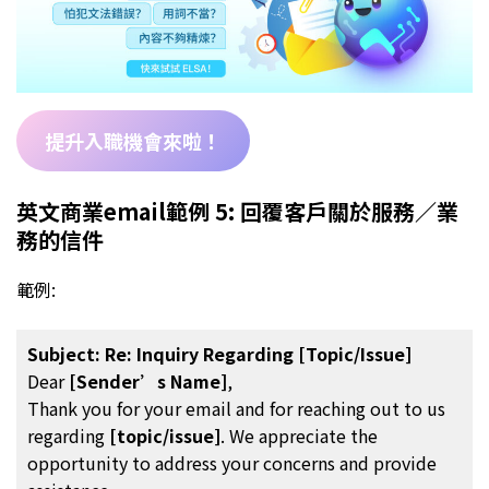
提升入職機會來啦！
英文商業email範例 5: 回覆客戶關於服務／業
務的信件
範例:
Subject: Re: Inquiry Regarding [Topic/Issue]
Dear
[Sender’s Name]
,
Thank you for your email and for reaching out to us
regarding
[topic/issue]
. We appreciate the
opportunity to address your concerns and provide