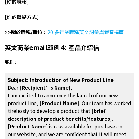
[你的職稱]
[你的聯絡方式]
>>關於職稱/職位：
20 多行業職稱英文詞彙與發音指南
英文商業email範例 4: 產品介紹信
範例:
Subject: Introduction of New Product Line
Dear
[Recipient’s Name]
,
I am excited to announce the launch of our new
product line,
[Product Name]
. Our team has worked
tirelessly to develop a product that
[brief
description of product benefits/features]
.
[Product Name]
is now available for purchase on
our website, and we are confident that it will meet