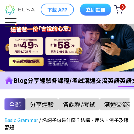
0
下載 APP
立即註冊
Blog
分享經驗
各課程/考試
溝通交流英語
英語
全部
分享經驗
各課程/考試
溝通交流英
Basic Grammar
/
名詞子句是什麼？結構、用法、例子及練
習題