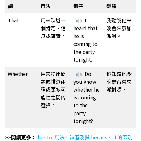
詞
用法
例子
翻譯
That
用來陳述一
I
我聽說他今
個肯定、信
heard that
晚會來參加
息或事實。
he is
派對。
coming to
the party
tonight.
Whether
用來提出問
Do
你知道他今
題或描述兩
you know
晚是否會來
種或更多可
whether he
派對嗎？
能性之間的
is coming
選擇。
to the
party
tonight?
>>閲讀更多：
due to: 用法、練習及與 because of 的區別