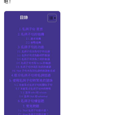
吧！
目錄
名詞子句 意思
名詞子句的結構
基本結構
省略結構
名詞子句的功能
名詞子句作為句子的主語
名詞子句作為動詞的賓語
名詞子句作為介詞的賓語
名詞子句作為 to be 的補語
名詞子句作為形容詞的補語
that 子句作為同位語修飾其他名詞
區分名詞子句和名詞短語
使用名詞子句時常見的錯誤
未能區分名詞子句和關係子句
未能區分名詞子句中的時態
混淆 who 和 whom
混淆 that 和 whether
名詞子句練習題
常見問題
That 名詞子句是什麼？
How 名詞子句是什麼？