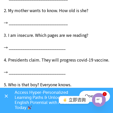
2. My mother wants to know. How old is she?
→ __________________________
3. I am insecure. Which pages are we reading?
→ _________________________
4. Presidents claim. They will progress covid-19 vaccine.
→ _________________________
5. Who is that boy? Everyone knows.
Access Hyper-Personalized 
1
→ __________________________
Open App
Learning Paths & Unlock Your 
立即咨詢
English Potential with AI Coach 
Today 
6. Could you show me? Where is the post office?
Open c