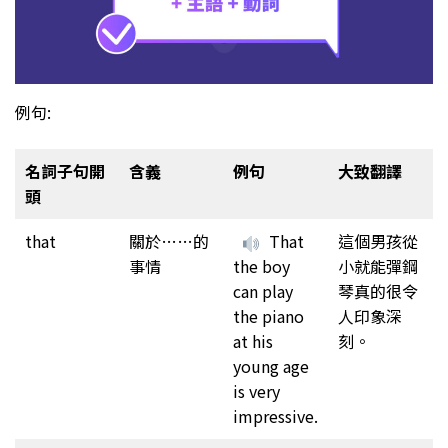
例句:
名詞子句開
含義
例句
大致翻譯
頭
that
關於……的
That
這個男孩從
事情
the boy
小就能彈鋼
can play
琴真的很令
the piano
人印象深
at his
刻。
young age
is very
impressive.