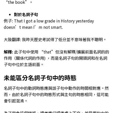
“the book”。
對於名詞子句
例子: That I got a low grade in History yesterday
doesn’t mean I’m not smart.
大致翻譯: 我昨天歷史考試得了低分並不意味著我不聰明。
解釋:
此子句中使用 “that”但沒有解釋/擴展前面名詞的的
作用（關係代詞的作用) ，而是名詞子句的開頭詞和在名詞
子句中位於主語前面。
未能區分名詞子句中的時態
名詞子句中的動詞時態應與該子句中動作的時間相對應。然
而，由於名詞子句中的時態形式與主句的時態相同，這可能
會引起混淆。
為了避免這個錯誤，讀者應仔細考慮上下文，並掌握句中的