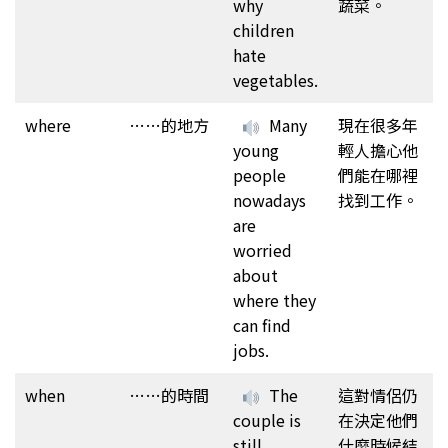
why
蔬菜。
children
hate
vegetables.
where
……的地方
Many
現在很多年
young
輕人擔心他
people
們能在哪裡
nowadays
找到工作。
are
worried
about
where they
can find
jobs.
when
……的時間
The
這對情侶仍
couple is
在決定他們
still
什麼時候結