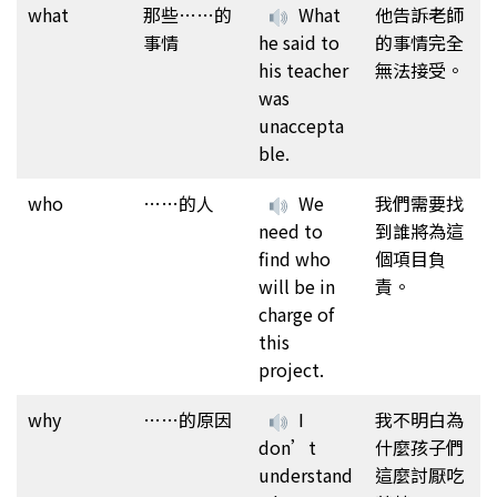
what
那些……的
What
他告訴老師
事情
he said to
的事情完全
his teacher
無法接受。
was
unaccepta
ble.
who
……的人
We
我們需要找
need to
到誰將為這
find who
個項目負
will be in
責。
charge of
this
project.
why
……的原因
I
我不明白為
don’t
什麼孩子們
understand
這麼討厭吃