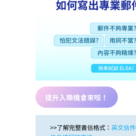
提升入職機會來啦！
>>了解完整書信格式：
英文信件結