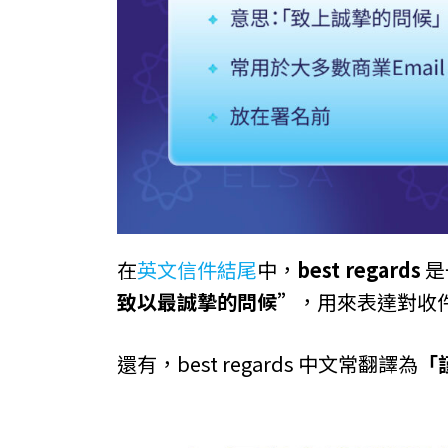
在
英文信件結尾
中，
best regards
是
致以最誠摯的問候”
，用來表達對收
還有，best regards 中文常翻譯為
「