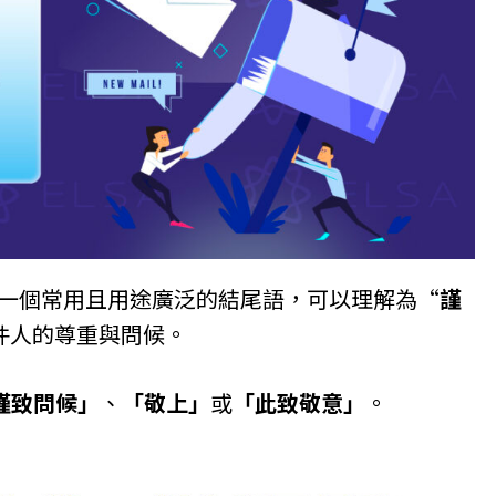
一個常用且用途廣泛的結尾語，可以理解為“
謹
件人的尊重與問候。
謹致問候」
、
「敬上」
或
「此致敬意」
。