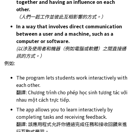
together and having an influence on each
other.
（人們一起工作並彼此互相影響的方式。）
In a way that involves direct communication
between a user and a machine, such as a
computer or software.
(以涉及使用者和機器（例如電腦或軟體）之間直接通
訊的方式。）
例如:
The program lets students work interactively with
each other.
翻譯: Chương trình cho phép học sinh tương tác với
nhau một cách trực tiếp.
The app allows you to learn interactively by
completing tasks and receiving feedback.
翻譯: 該應用程式允許你通過完成任務和接收回饋來進
行互動式學習。