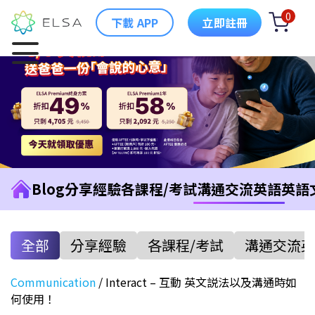
0
下載 APP
立即註冊
Blog
分享經驗
各課程/考試
溝通交流英語
英語
全部
分享經驗
各課程/考試
溝通交流英
Communication
/
Interact – 互動 英文説法以及溝通時如
何使用！