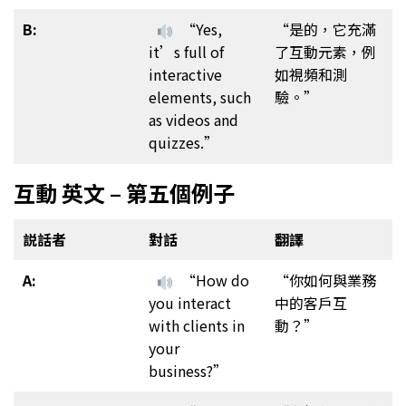
B:
“Yes,
“是的，它充滿
it’s full of
了互動元素，例
interactive
如視頻和測
elements, such
驗。”
as videos and
quizzes.”
互動 英文 – 第五個例子
説話者
對話
翻譯
A:
“How do
“你如何與業務
you interact
中的客戶互
with clients in
動？”
your
business?”