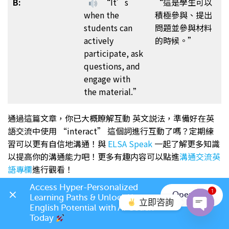
B:
“It’s
“這是學生可以
when the
積極參與、提出
students can
問題並參與材料
actively
的時候。”
participate, ask
questions, and
engage with
the material.”
通過這篇文章，你已大概瞭解互動 英文説法，準備好在英
語交流中使用 “interact” 這個詞進行互動了嗎？定期練
習可以更有自信地溝通！與
ELSA Speak
一起了解更多知識
以提高你的溝通能力吧！更多有趣内容可以點進
溝通交流英
語專欄
進行觀看！
Access Hyper-Personalized 
1
Open App
Learning Paths & Unlock Your 
立即咨詢
English Potential with AI Coach 
Today 
Open c