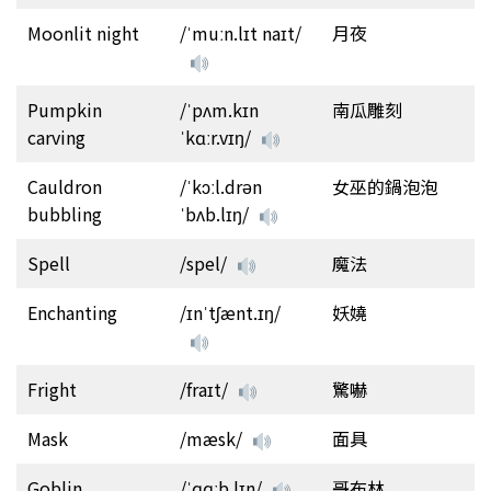
Moonlit night
/ˈmuːn.lɪt naɪt/
月夜
Pumpkin
/ˈpʌm.kɪn
南瓜雕刻
carving
ˈkɑːr.vɪŋ/
Cauldron
/ˈkɔːl.drən
女巫的鍋泡泡
bubbling
ˈbʌb.lɪŋ/
Spell
/spel/
魔法
Enchanting
/ɪnˈtʃænt.ɪŋ/
妖嬈
Fright
/fraɪt/
驚嚇
Mask
/mæsk/
面具
Goblin
/ˈɡɑːb.lɪn/
哥布林