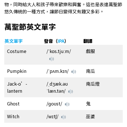
物，同時給大人和孩子帶來歡樂和興奮。這也是表達萬聖節
悠久傳統的一種方式，讓節日變得又有趣又多彩。
萬聖節英文單字
英文單字
發音
（
IPA
）
翻譯
Costume
/ˈkɒs.tjuːm/
戲服
Pumpkin
/ˈpʌm.kɪn/
南瓜
Jack-o’-
/ˌdʒæk.əʊ
南瓜燈
lantern
ˈlæn.tən/
Ghost
/ɡoʊst/
鬼
Witch
/wɪtʃ/
巫婆