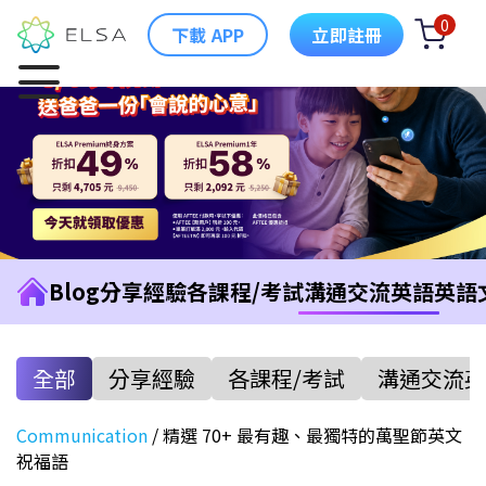
0
下載 APP
立即註冊
Blog
分享經驗
各課程/考試
溝通交流英語
英語
全部
分享經驗
各課程/考試
溝通交流英
Communication
/
精選 70+ 最有趣、最獨特的萬聖節英文
祝福語