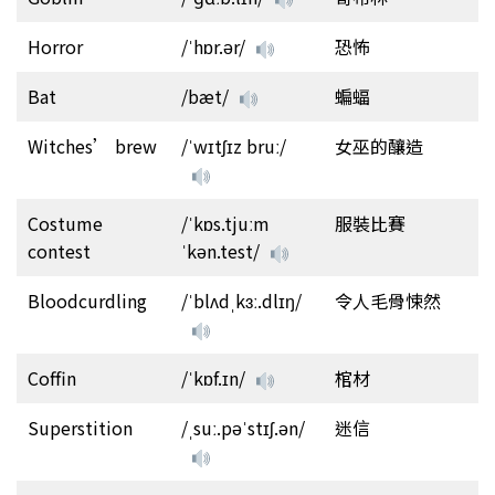
Horror
/ˈhɒr.ər/
恐怖
Bat
/bæt/
蝙蝠
Witches’ brew
/ˈwɪtʃɪz bruː/
女巫的釀造
Costume
/ˈkɒs.tjuːm
服裝比賽
contest
ˈkən.test/
Bloodcurdling
/ˈblʌdˌkɜː.dlɪŋ/
令人毛骨悚然
Coffin
/ˈkɒf.ɪn/
棺材
Superstition
/ˌsuː.pəˈstɪʃ.ən/
迷信