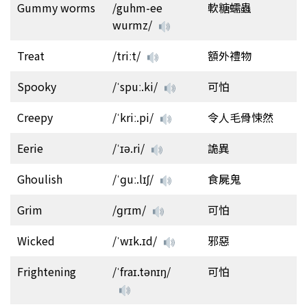
Gummy worms
/guhm-ee
軟糖蠕蟲
wurmz/
Treat
/triːt/
額外禮物
Spooky
/ˈspuː.ki/
可怕
Creepy
/ˈkriː.pi/
令人毛骨悚然
Eerie
/ˈɪə.ri/
詭異
Ghoulish
/ˈɡuː.lɪʃ/
食屍鬼
Grim
/ɡrɪm/
可怕
Wicked
/ˈwɪk.ɪd/
邪惡
Frightening
/ˈfraɪ.tənɪŋ/
可怕