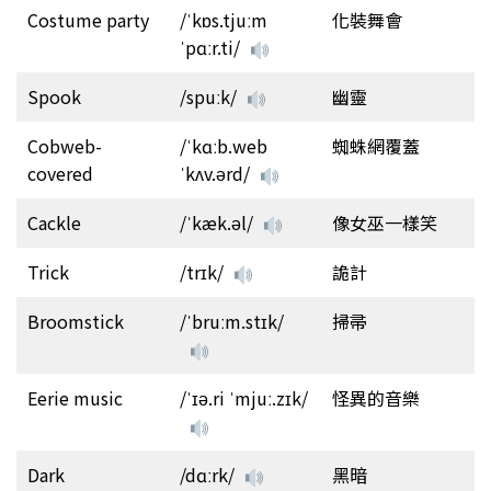
Costume party
/ˈkɒs.tjuːm
化裝舞會
ˈpɑːr.ti/
Spook
/spuːk/
幽靈
Cobweb-
/ˈkɑːb.web
蜘蛛網覆蓋
covered
ˈkʌv.ərd/
Cackle
/ˈkæk.əl/
像女巫一樣笑
Trick
/trɪk/
詭計
Broomstick
/ˈbruːm.stɪk/
掃帚
Eerie music
/ˈɪə.ri ˈmjuː.zɪk/
怪異的音樂
Dark
/dɑːrk/
黑暗