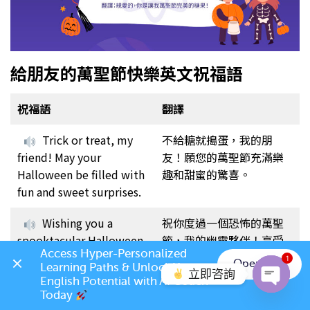
給朋友的萬聖節快樂英文祝福語
祝福語
翻譯
Trick or treat, my
不給糖就搗蛋，我的朋
friend! May your
友！願您的萬聖節充滿樂
Halloween be filled with
趣和甜蜜的驚喜。
fun and sweet surprises.
Wishing you a
祝你度過一個恐怖的萬聖
spooktacular Halloween,
節，我的幽靈夥伴！享受
Access Hyper-Personalized 
my spooky pal! Have a
可怕的時光吧！
1
Open App
Learning Paths & Unlock Your 
frighteningly good time!
立即咨詢
English Potential with AI Coach 
Today 
Open c
Hope your
希望你的萬聖節過得愉