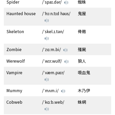
Spider
/ˈspaɪ.dər/
蜘蛛
Haunted house
/ˈhɔːn.tɪd haʊs/
鬼屋
Skeleton
/ˈskel.ɪ.tən/
骨骼
Zombie
/ˈzɑːm.bi/
殭屍
Werewolf
/ˈwɪr.wʊlf/
狼人
Vampire
/ˈvæm.paɪr/
吸血鬼
Mummy
/ˈmʌm.i/
木乃伊
Cobweb
/ˈkɑːb.web/
蛛網