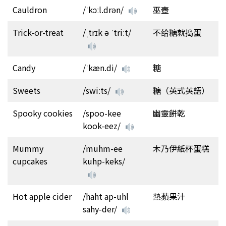
Cauldron
/ˈkɔːl.drən/
巫壺
Trick-or-treat
/ˌtrɪk ə ˈtriːt/
不给糖就捣蛋
Candy
/ˈkæn.di/
糖
Sweets
/swiːts/
糖（英式英語）
Spooky cookies
/spoo-kee
幽靈餅乾
kook-eez/
Mummy
/muhm-ee
木乃伊紙杯蛋糕
cupcakes
kuhp-keks/
Hot apple cider
/haht ap-uhl
熱蘋果汁
sahy-der/