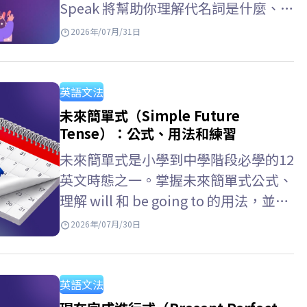
Speak 將幫助你理解代名詞是什麼、代
名詞 意思，掌握常見的代名詞類型，
2026年/07月/31日
以及詳細的代名詞用法以便在英語中準
確使用它們。 英文的代名詞是什麼？
代名詞 英文…
英語文法
未來簡單式（Simple Future
Tense）：公式、用法和練習
未來簡單式是小學到中學階段必學的12
英文時態之一。掌握未來簡單式公式、
理解 will 和 be going to 的用法，並了
解未來簡單式 未來進行式的差別，將
2026年/07月/30日
幫助你在英文考試與日常溝通中更有自
信。現在就跟著 ELSA…
英語文法