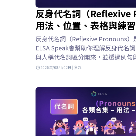
反身代名詞（Reflexiv
用法、位置、表格與練習
反身代名詞（Reflexive Pron
ELSA Speak會幫助你理解反身
與人稱代名詞區分開來，並透過例句與
名詞的意思 反身代名詞 英文 (Reflex
2026年/08月/02日 | 魚丸
個人或事物時，用來指稱執行動作的
詞或表示由自己完成某個動作。 例子: She 