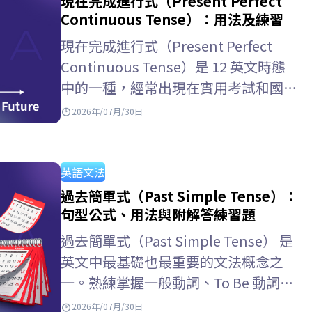
現在完成進行式（Present Perfect
Continuous Tense）：用法及練習
現在完成進行式（Present Perfect
Continuous Tense）是 12 英文時態
中的一種，經常出現在實用考試和國際
學術考試中。與 ELSA Speak 一起學習
2026年/07月/30日
現在完成進行式用法，以及如何區分現
在完成式和一般現在完成時，掌握如何
表達動作的持續性！ 現在完成進行式
英語文法
是什麼？…
過去簡單式（Past Simple Tense）：
句型公式、用法與附解答練習題
過去簡單式（Past Simple Tense） 是
英文中最基礎也最重要的文法概念之
一。熟練掌握一般動詞、To Be 動詞的
變化規則以及辨識信號詞，將有助於你
2026年/07月/30日