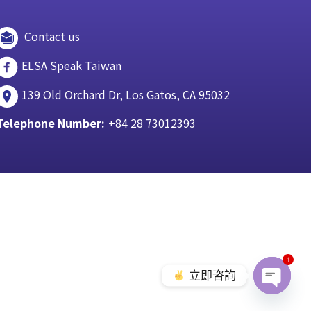
Contact us
ELSA Speak Taiwan
139 Old Orchard Dr, Los Gatos, CA 95032
Telephone Number:
+84 28 73012393
1
立即咨詢
Open c