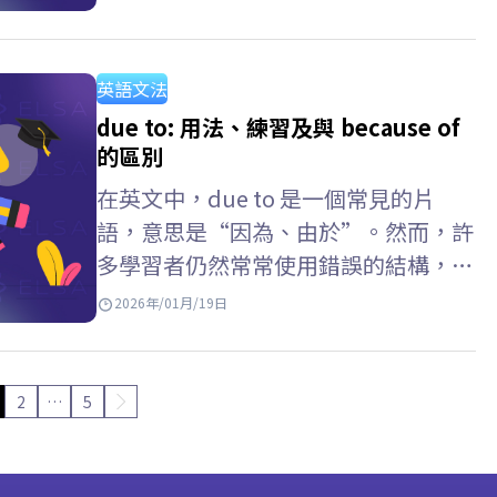
在實際測驗中自信取得高分。跟著
ELSA Speak 一起深入探索以下詳細說
明吧。 過去簡單式是什麼？…
英語文法
due to: 用法、練習及與 because of
的區別
在英文中，due to 是一個常見的片
語，意思是“因為、由於”。然而，許
多學習者仍然常常使用錯誤的結構，或
混淆 because of 與 due to 的用法。
2026年/01月/19日
ELSA Speak…
2
…
5