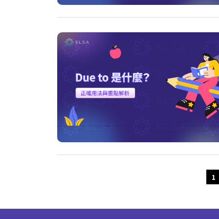
Older Posts
1