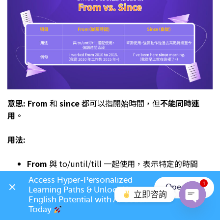
意思: From
和
since
都可以指開始時間，但
不能同時連
用
。
用法:
From
與 to/until/till 一起使用，表示特定的時間
段。
Access Hyper-Personalized 
1
Open App
Learning Paths & Unlock Your 
Since
用來表示某事在過去某個時間點開始。
立即咨詢
English Potential with AI Coach 
例子:
Today 
Open c