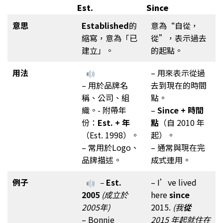
Est.
Since
意思
Established
的
意為“自從，
縮寫，意為「已
從”，表示過去
建立」。
的起點。
用法
– 用來表示從過
– 用於品牌名
去到現在的時間
稱、公司、組
點。
織。- 附帶年
–
Since + 時間
份：
Est. + 年
點
（自 2010 年
（Est. 1998）。
起）。
– 常用於Logo、
– 通常與現在完
品牌描述。
成式連用。
例子
–
Est.
– I’ve lived
2005
(成立於
here
since
2005年)
2015.
(我
從
– Bonnie
2015 年起就住在