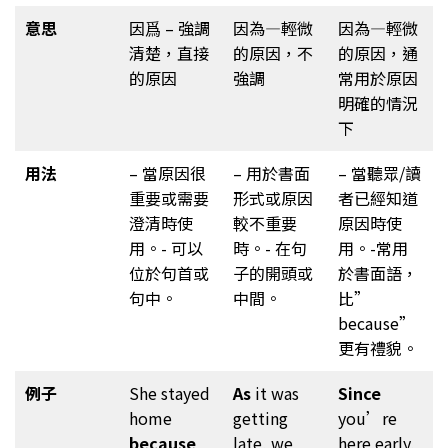
意思
因爲 – 強調
因為—輕微
因為—輕微
清楚，直接
的原因，不
的原因，通
的原因
強調
常用於原因
明確的情況
下
用法
– 當原因很
– 用於書面
– 當聽眾/讀
重要或需要
形式或原因
者已經知道
澄清時使
較不重要
原因時使
用。- 可以
時。- 在句
用。-常用
位於句首或
子的開頭或
於書面語，
句中。
中間。
比”
because”
更有禮貌。
例子
She stayed
As
it was
Since
home
getting
you’re
because
late, we
here early,