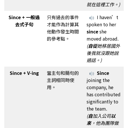
就在這裡工作。)
Since + 一般過
只有過去的事件
I haven’t
去式子句
才能作為計算其
spoken to her
他動作發生時間
since
she
的參考點。
moved abroad.
(
自從
她移居國外
後我就沒跟她說
過話。)
Since + V-ing
當主句和簡句的
Since
主詞相同時使
joining the
用。
company, he
has contributed
significantly to
the team.
(
自
加入公司
以
來
，他為團隊做