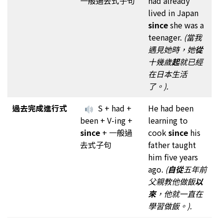
一般過去式子句
had already
lived in Japan
since
she was a
teenager.
(當我
遇見她時，她
從
十幾歲
起
就已經
在日本生活
了。).
過去完成進行式
S + had +
He had been
been + V-ing +
learning to
since
+ 一般過
cook
since
his
去式子句
father taught
him five years
ago.
(
自從
五年前
父親教他做飯
以
來
，他就一直在
學習做飯。).