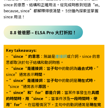
since 的意思、結構和正確用法。從完成時態到短語“as,
because, since”都解釋得很清楚。 5分鐘內探索並掌握
since 用法！
8.8 爸爸節 – ELSA Pro 大打折扣！
Key takeaways:
–
“since“ 的意思
：無論是
連接詞
或介詞，since 的意
思都取決於句子結構和動詞時態。
– “since“是連接詞
：當
子句
中的動詞為
過去式時
，”
since”通常表示
時間
。
– ”since”是連接詞
：當
子句
中的動詞是
現在式時
，
“since“通常表示
原因
。
– ”since”和”for”都是介詞
：當某件事發生在
具體
的時間時
，
用“since“
；當事件涉及
一段時間時
，
使
用”for”
。在這種情況下，主句中的動詞通常是
現在完