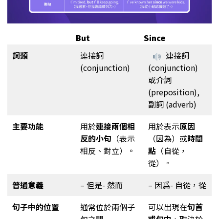
But
Since
詞類
連接詞
連接詞
(conjunction)
(conjunction)
或介詞
(preposition),
副詞 (adverb)
主要功能
用於
連接兩個相
用於表示
原因
反的小句
（表示
（因為）或
時間
相反、對立）。
點
（自從，
從）。
普通意義
– 但是- 然而
– 因爲- 自從，從
句子中的位置
通常位於兩個子
可以出現在
句首