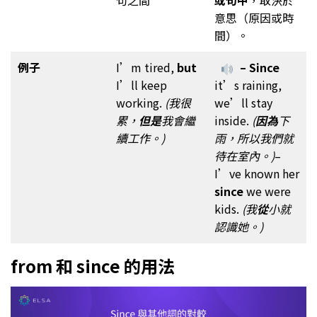
句之間
或句中
，取決於
意思（原因或時
間）。
例子
I’m tired,
but
– Since
I’ll keep
it’s raining,
working.
(我很
we’ll stay
累，
但是
我會繼
inside.
(
因為
下
續工作。)
雨，所以我們就
待在室內。)
–
I’ve known her
since
we were
kids.
(我
從
小就
認識她。)
from 和 since 的用法