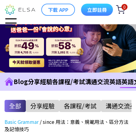
0
下載 APP
立即註冊
Blog
分享經驗
各課程/考試
溝通交流英語
英語
全部
分享經驗
各課程/考試
溝通交流英
Basic Grammar
/
since 用法：意義、規範用法、區分方法
及記憶技巧