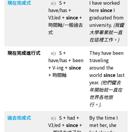
現在完成式
S +
I have worked
have/has +
here
since
I
V3/ed +
since
+
graduated from
時間軸/一般過去
university.
(我
從
式
大學畢業就一直
在這裡工作。)
現在完成進行式
S +
They have been
have/has + been
traveling
+ V-ing +
since
around the
+ 時間軸
world
since
last
year.
(他們
從
去
年開始就一直在
世界各地旅
行。).
過去完成式
S + had +
By the time I
V3/ed +
since
+
met her, she