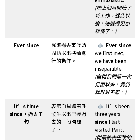
(她上個月開始了
新工作。
從
此以
後
，她變得更加
熱情了。)
Ever since
強調過去某個時
Ever since
間點以來持續進
we first met,
行的動作。
we have been
inseparable.
(
自從
我們第一次
見面
以來
，我們
就形影不離。)
It’s time
表示自具體事件
It’s been
since + 過去子
發生以來已經過
three years
句
去的一段時間
since
I last
了。
visited Paris.
(
從
最後去巴黎的