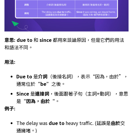
意思: due to
和
since
都用來談論原因，但是它們的用法
和語法不同。
用法:
Due to
是
介詞
（後接名詞），表示“因為，由於”，
通常位於
“be”
之後。
Since
是
連接詞
，後面跟著子句（主詞+動詞），意思
是
“因為，由於“
。
例子:
The delay was
due to
heavy traffic. (延誤是
由於
交
通擁堵。)