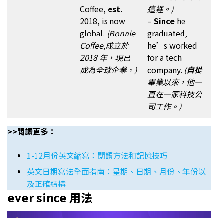
Coffee,
est.
這裡。)
2018, is now
–
Since
he
global.
(Bonnie
graduated,
Coffee,成立於
he’s worked
2018 年，現已
for a tech
成為全球企業。)
company.
(
自從
畢業以來，他一
直在一家科技公
司工作。)
>>閲讀更多：
1-12月份英文縮寫：閱讀方法和記憶技巧
英文日期寫法全面指南：星期、日期、月份、年份以
及正確結構
ever since 用法