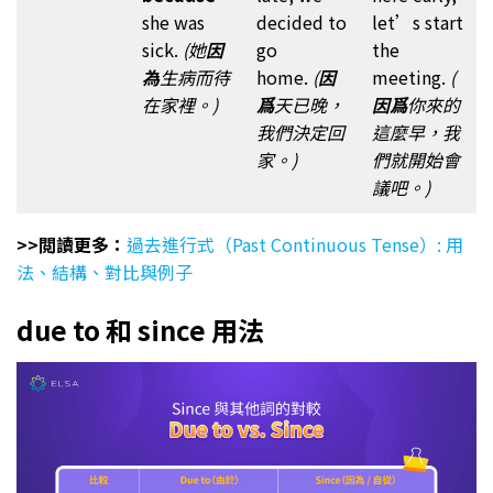
she was
decided to
let’s start
sick.
(她
因
go
the
為
生病而待
home.
(
因
meeting.
(
在家裡。)
爲
天已晚，
因爲
你來的
我們決定回
這麼早，我
家。)
們就開始會
議吧。)
>>閲讀更多：
過去進行式（Past Continuous Tense）: 用
法、結構、對比與例子
due to 和 since 用法