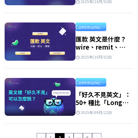
2025年/10月/02日
Communication
匯款 英文是什麼？
wire、remit、
bank transfer 的最
2025年/10月/02日
準確用法
Communication
「好久不見英文」：
50+ 種比「Long
time no see!」更自
2025年/09月/22日
然說法
1
2
3
…
6