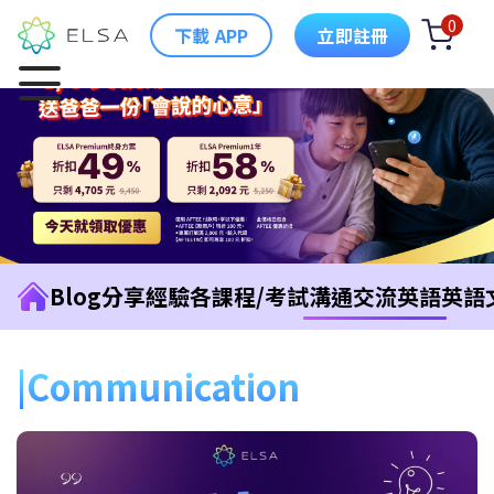
0
下載 APP
立即註冊
Blog
分享經驗
各課程/考試
溝通交流英語
英語
Communication