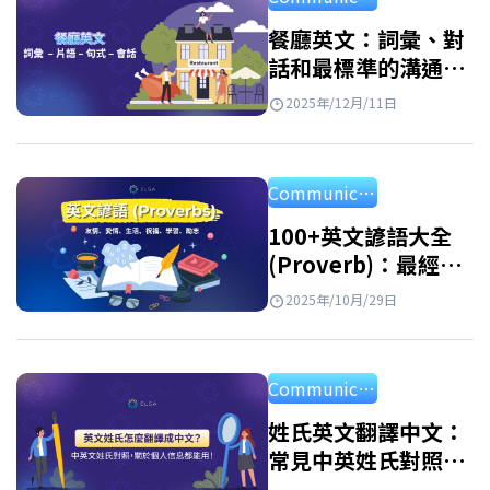
寫，意思是「視角」或「觀點」。一開始，這
個詞多用在文學和影視中，用來表示故事是從
餐廳英文：詞彙、對
話和最標準的溝通句
誰的角度出發。在社群媒體上，POV 則常用來
型
呈現某個情境，讓觀眾像是站在角色的位置上
2025年/12月/11日
去看事情、感受情緒。 >>閲讀更多：40+個常
見主題的常用英語詞彙總結：7000英文單字版
Communication
本…
100+英文諺語大全
(Proverb)：最經典
的生活、愛情與勵志
2025年/10月/29日
英語箴言
Communication
姓氏英文翻譯中文：
常見中英姓氏對照表
及列表