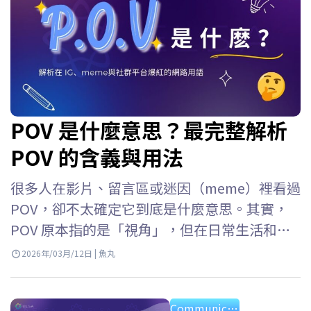
POV 是什麼意思？最完整解析
POV 的含義與用法
很多人在影片、留言區或迷因（meme）裡看過
POV，卻不太確定它到底是什麼意思。其實，
POV 原本指的是「視角」，但在日常生活和社
群媒體上，它也延伸出不少常見又有趣的用
2026年/03月/12日 | 魚丸
法。接下來就跟著 ELSA Speak 一起了解吧！
POV是什麼意思？ POV 是 Point of View 的縮
Communication