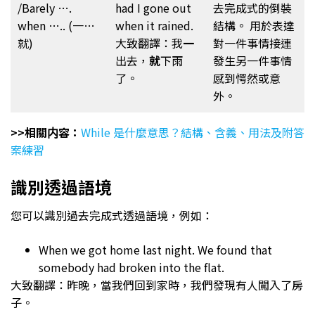
/Barely ….
had I gone out
去完成式的倒裝
when ….. (一…
when it rained.
結構。 用於表達
就)
大致翻譯：我
一
對一件事情接連
出去，
就
下雨
發生另一件事情
了。
感到愕然或意
外。
>>相關内容：
While 是什麼意思？結構、含義、用法及附答
案練習
識別透過語境
您可以識別過去完成式透過語境，例如：
When we got home last night. We found that
somebody had broken into the flat.
大致翻譯：昨晚，當我們回到家時，我們發現有人闖入了房
子。