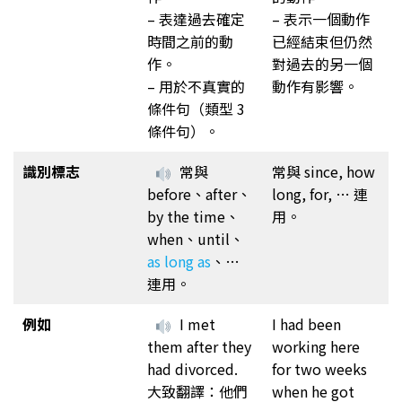
– 表達過去確定
– 表示一個動作
時間之前的動
已經結束但仍然
作。
對過去的另一個
– 用於不真實的
動作有影響。
條件句（類型 3
條件句）。
識別標志
常與
常與 since, how
before、after、
long, for, … 連
by the time、
用。
when、until、
as long as
、…
連用。
例如
I met
I had been
them after they
working here
had divorced.
for two weeks
大致翻譯：他們
when he got