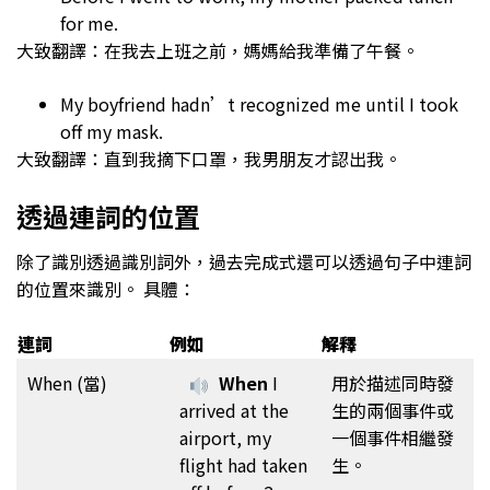
for me.
大致翻譯：在我去上班之前，媽媽給我準備了午餐。
My boyfriend hadn’t recognized me until I took
off my mask.
大致翻譯：直到我摘下口罩，我男朋友才認出我。
透過連詞的位置
除了識別透過識別詞外，過去完成式還可以透過句子中連詞
的位置來識別。 具體：
連詞
例如
解釋
When (當)
When
I
用於描述同時發
arrived at the
生的兩個事件或
airport, my
一個事件相繼發
flight had taken
生。