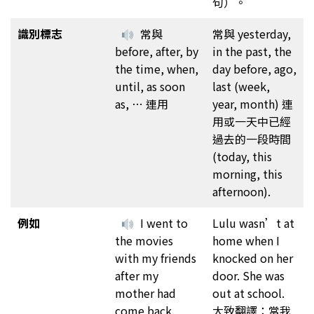
句）。
識別標志
常與
常與 yesterday,
before, after, by
in the past, the
the time, when,
day before, ago,
until, as soon
last (week,
as, … 連用
year, month) 連
用或一天中已經
過去的一段時間
(today, this
morning, this
afternoon).
例如
I went to
Lulu wasn’t at
the movies
home when I
with my friends
knocked on her
after my
door. She was
mother had
out at school.
come back.
大致翻譯：當我