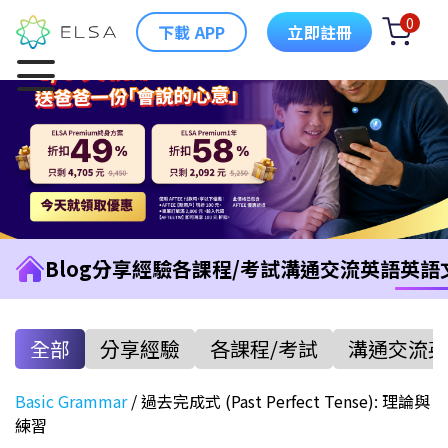
0
下載 APP
立即註冊
Blog
分享經驗
各課程/考試
溝通交流英語
英語
全部
分享經驗
各課程/考試
溝通交流英
Basic Grammar
/
過去完成式 (Past Perfect Tense): 理論與
練習