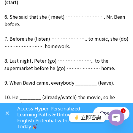
(start)
6. She said that she ( meet) ……………………. Mr. Bean
before.
7. Before she (listen) ………………….. to music, she (do)
……………………. homework.
8. Last night, Peter (go) ………………….. to the
supermarket before he (go) ………………… home.
9. When David came, everybody ________ (leave).
10. He ________ (already/watch) the movie, so he
wouldn’t want to see it atop gain.
Access Hyper-Personalized 
1
Open App
Learning Paths & Unlock Your 
立即咨詢
11. My kids didn’t eat anything at the party because
English Potential with AI Coach 
they _________ (eat) dinner at home.
Today 
Open c