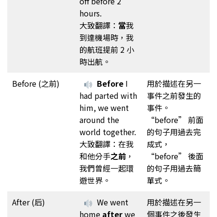
off before 2
hours.
大致翻譯：
當
我
到達機場時，我
的航班提前 2 小
時出航。
Before (之前)
Before
I
用於描述在另一
had parted with
事件之前發生的
him, we went
事件。
around the
“before” 前面
world together.
的句子用過去完
大致翻譯：在我
成式，
和他分手
之前
，
“before” 後面
我們曾經一起環
的句子用過去簡
遊世界。
單式。
After (后)
We went
用於描述在另一
home
after
we
個事件之後發生