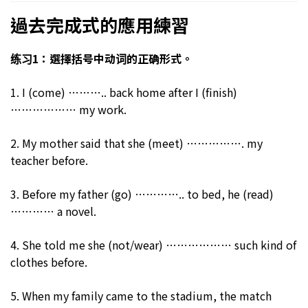
過去完成式的應用練習
练习1：選擇括号中动词的正确形式。
1. I (come) ……….. back home after I (finish)
……………… my work.
2. My mother said that she (meet) ……………. my
teacher before.
3. Before my father (go) ………….. to bed, he (read)
………… a novel.
4. She told me she (not/wear) ……………… such kind of
clothes before.
5. When my family came to the stadium, the match