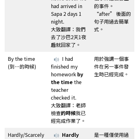
had arrived in
的事件。
Sapa 2 days 1
“after” 後面的
night.
句子用過去簡單
大致翻譯：我們
式。
去了沙巴2天1夜
后
就回家了。
By the time
I had
用於強調一個事
(到…的時候)
finished my
件在另一事件發
homework
by
生時已經完成。
the time
the
teacher
checked it.
大致翻譯：老師
檢查
的時候
我已
經完成作業了。
Hardly/Scarcely
Hardly
是一種僅使用過