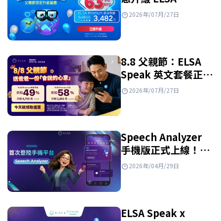
Premium 終身套
2026年/07月/27日
餐！
8.8 父親節：ELSA
Speak 英文套餐正特
惠出售
2026年/07月/27日
Speech Analyzer
手機版正式上線！快
來看看有什麼新功
2026年/04月/29日
能！
ELSA Speak x