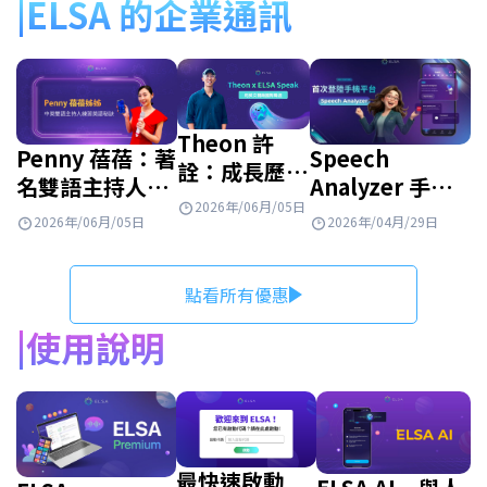
ELSA 的企業通訊
Theon 許
Speech
Penny 蓓蓓：著
詮：成長歷程
Analyzer 手機
名雙語主持人攜
與 ELSA
2026年/06月/05日
版正式上線！快
手 ELSA Speak
2026年/04月/29日
Speak 攜手
2026年/06月/05日
來看看有什麼新
展開全新旅程
同行！
功能！
點看所有優惠
使用說明
最快速啟動