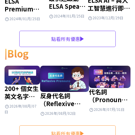
ELSA AI – 與人
ELSA
ELSA Speak
工智慧進行即時
Premium
帳戶的方法
英語對話
2026 最新版本
2024年/01月/25日
2023年/12月/29日
2024年/01月/25日
使用指南
點看所有優惠
Blog
200+ 個女生
代名詞
反身代名詞
英文名字：
（Pronouns）
（Reflexive
有意義、有
是什麼？英文
2026年/08月/07
2026年/07月/31日
Pronouns）是什
質感、特殊
日
2026年/08月/02日
代名詞種類、
麼？完整整理用
且帶來財
用法與例句整
法、位置、表格與
富！
理
點看所有優惠
練習題