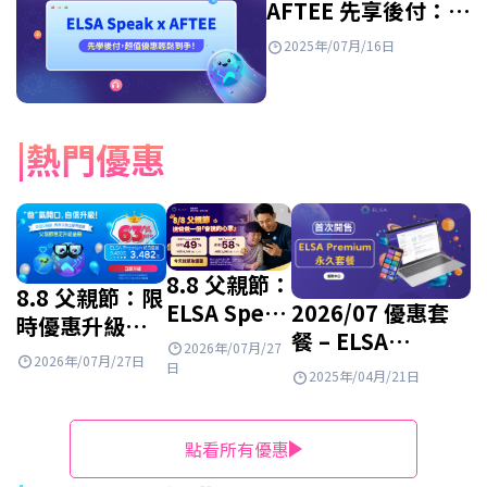
AFTEE 先享後付：
輕鬆入手超划算的英
2025年/07月/16日
語課程！
熱門優惠
8.8 父親節：
8.8 父親節：限
ELSA Speak
2026/07 優惠套
時優惠升級
英文套餐正
餐 – ELSA
ELSA
2026年/07月/27
2026年/07月/27日
特惠出售
Premium 學習套
日
Premium 終
2025年/04月/21日
餐 – 大打折扣
身套餐！
50%！
點看所有優惠