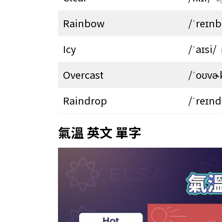
Rainbow
/ˈreɪnb
Icy
/ˈaɪsi/
Overcast
/ˈoʊvɚ
Raindrop
/ˈreɪn
氣溫 英文 單字