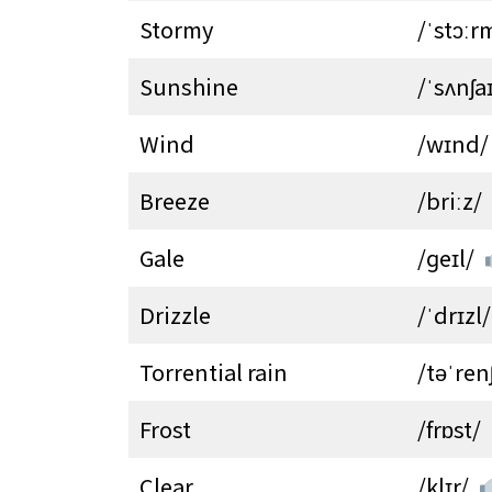
Stormy
/ˈstɔːr
Sunshine
/ˈsʌnʃa
Wind
/wɪnd/
Breeze
/briːz/
Gale
/ɡeɪl/
Drizzle
/ˈdrɪzl/
Torrential rain
/təˈren
Frost
/frɒst/
Clear
/klɪr/