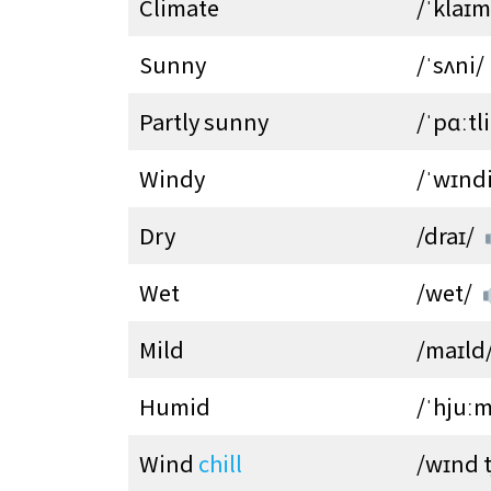
Climate
/ˈklaɪm
Sunny
/ˈsʌni/
Partly sunny
/ˈpɑːtli
Windy
/ˈwɪnd
Dry
/draɪ/
Wet
/wet/
Mild
/maɪld
Humid
/ˈhjuː
Wind
chill
/wɪnd t