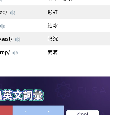
əʊ/
彩虹
結冰
kæst/
陰沉
drɒp/
雨滴