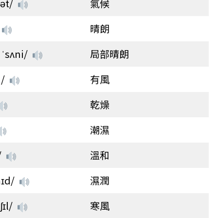
ət/
氣候
晴朗
 ˈsʌni/
局部晴朗
i/
有風
乾燥
潮濕
/
溫和
mɪd/
濕潤
ʃɪl/
寒風