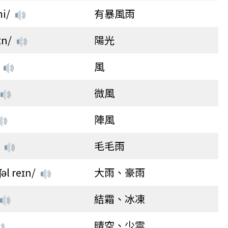
mi/
有暴風雨
ɪn/
陽光
風
微風
陣風
毛毛雨
ʃəl reɪn/
大雨、豪雨
結霜、冰凍
晴空、少雲