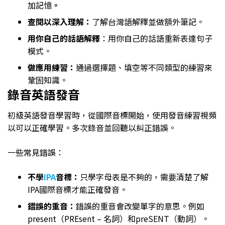
加記憶
。
查閱以深入理解：
了解台灣語解釋並做額外筆記。
用你自己的話語解釋
：用你自己的話語重新表達句子
模式。
做應用練習：
通過選擇題、填空等不同類型的練習來
鞏固知識。
錄音英語發音
初級英語發音學習時，從國際音標開始，使用發音練習視頻
以可以正確學習。多次錄音並回聽以糾正錯誤。
一些常見錯誤：
不學
IPA
音標：
只學字母表是不夠的，需要清楚了解
IPA國際音標才能正確發音。
錯誤的重音：
錯誤的重音會改變單字的意思。例如
present（PREsent – 名詞）和preSENT（動詞）。