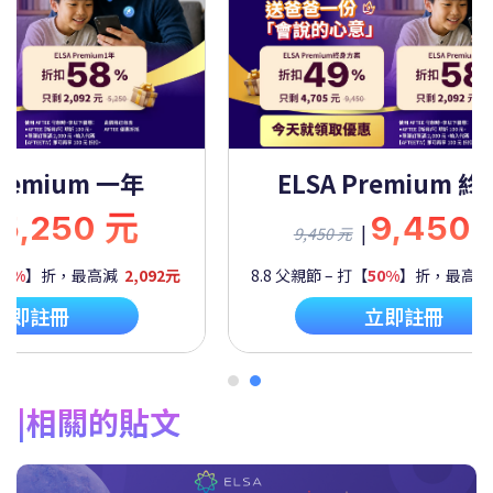
Premium 一年
ELSA Premium 
5,250 元
9,450
|
9,450 元
60%
】折，最高減
2,092元
8.8 父親節 – 打【
50%
】折，最高
立即註冊
立即註冊
相關的貼文