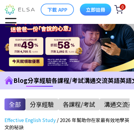
0
下載 APP
立即註冊
Blog
分享經驗
各課程/考試
溝通交流英語
英語
全部
分享經驗
各課程/考試
溝通交流英
Effective English Study
/
2026 年幫助你在家最有效地學英
文的秘訣