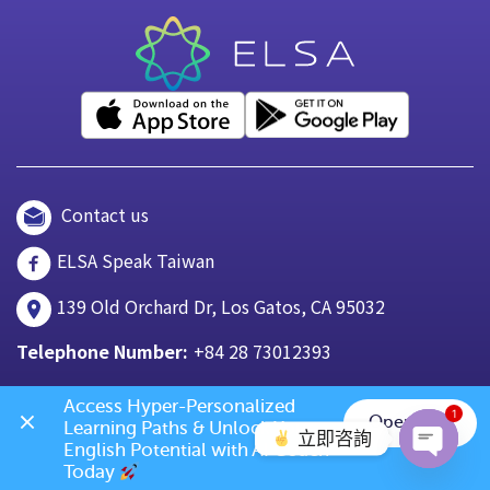
Contact us
ELSA Speak Taiwan
139 Old Orchard Dr, Los Gatos, CA 95032
Telephone Number:
+84 28 73012393
Access Hyper-Personalized 
1
Open App
Learning Paths & Unlock Your 
立即咨詢
English Potential with AI Coach 
Today 
Open c