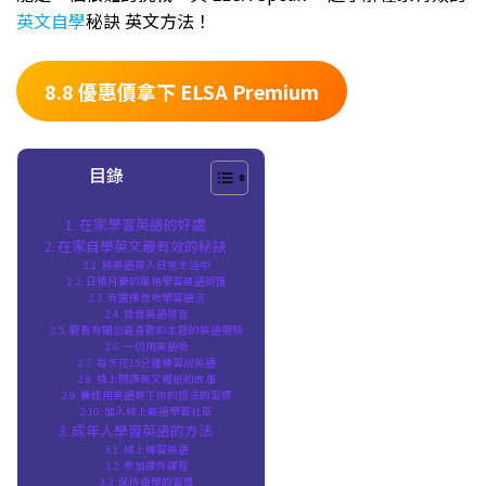
英文自學
秘訣 英文方法！
8.8 優惠價拿下 ELSA Premium
目錄
在家學習英語的好處
在家自學英文最有效的秘訣
將英語帶入日常生活中
日積月纍的風格學習英語詞匯
有選擇性地學習語法
錄音英語發音
觀看有關您最喜歡的主題的英語視頻
一切用英語听
每天花15分鐘練習說英語
線上閱讀英文報紙和故事
養成用英語寫下你的想法的習慣
加入線上英語學習社區
成年人學習英語的方法
線上練習英語
參加課外課程
保持自學的習慣