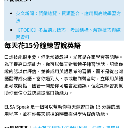
英文新聞：詞彙總覽、資源整合、應用與高效學習方
法
【TOEIC】多益聽力技巧：考試結構、解題技巧與練
習資料
每天花15分鐘練習說英語
口語技能很重要，但常常被忽視，尤其是在家學習英語時。
為了提高口語能力，你可以每天對著鏡子練習說話，記錄你
說的話以供評估，並養成用英語思考的習慣，而不是從台灣
語翻譯成英語。當你遇到人、事或聽到聲音時，立即用英語
思考或說話。儘管一開始你可能會犯錯誤，但定期練習將幫
助你更信心並快速提高口語能力。
ELSA Speak 是一個可以幫助你每天練習口語 15 分鐘的應
用程序，並在你每天選擇的時間提供學習提醒功能。
>>閲讀更多：
十大英文翻譯中文網站推薦：快速、準確且