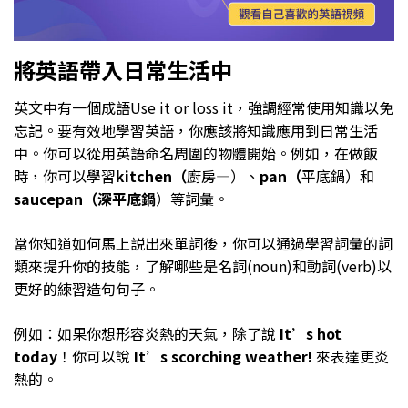
將英語帶入日常生活中
英文中有一個成語Use it or loss it，強調經常使用知識以免
忘記。要有效地學習英語，你應該將知識應用到日常生活
中。你可以從用英語命名周圍的物體開始。例如，在做飯
時，你可以學習
kitchen（
廚房—）、
pan（
平底鍋）和
saucepan（
深平底鍋
）等詞彙。
當你知道如何馬上説出來單詞後，你可以通過學習詞彙的詞
類來提升你的技能，了解哪些是名詞(noun)和動詞(verb)以
更好的練習造句句子。
例如：如果你想形容炎熱的天氣，除了說
It’s hot
today
！你可以說
It’s scorching weather!
來表達更炎
熱的。