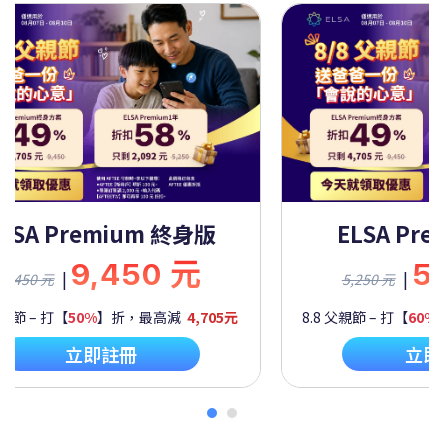
ELSA Premium 終身版
ELSA Pre
9,450 元
5
|
|
9,450 元
5,250 元
父親節 – 打【
50%
】折，最高減
4,705元
8.8 父親節 – 打【
60%
立即註冊
立即