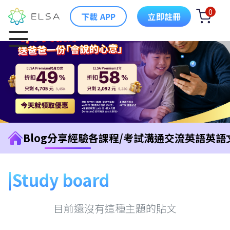
0
下載 APP
立即註冊
Blog
分享經驗
各課程/考試
溝通交流英語
英語
Study board
目前還沒有這種主題的貼文