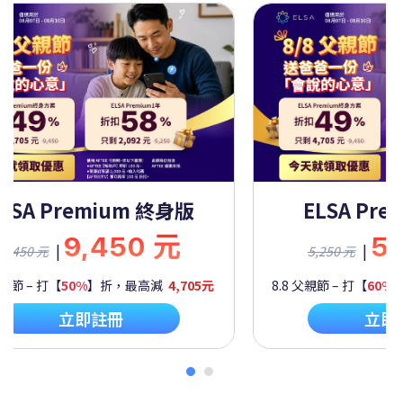
ELSA Premium 終身版
ELSA Pre
9,450 元
5
|
|
9,450 元
5,250 元
父親節 – 打【
50%
】折，最高減
4,705元
8.8 父親節 – 打【
60%
立即註冊
立即