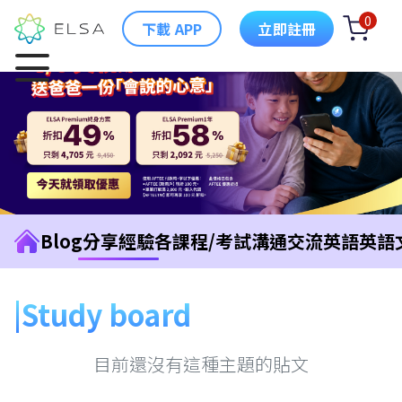
0
下載 APP
立即註冊
Blog
分享經驗
各課程/考試
溝通交流英語
英語
Study board
目前還沒有這種主題的貼文