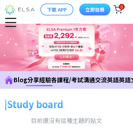
0
下載 APP
立即註冊
Blog
分享經驗
各課程/考試
溝通交流英語
英語
Study board
目前還沒有這種主題的貼文