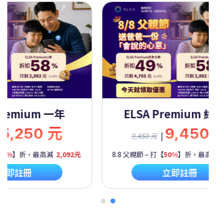
Premium 一年
ELSA Premium 
5,250 元
9,450
|
9,450 元
60%
】折，最高減
2,092元
8.8 父親節 – 打【
50%
】折，最高
立即註冊
立即註冊