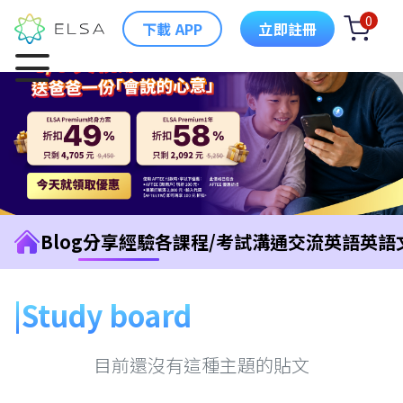
0
下載 APP
立即註冊
Blog
分享經驗
各課程/考試
溝通交流英語
英語
Study board
目前還沒有這種主題的貼文