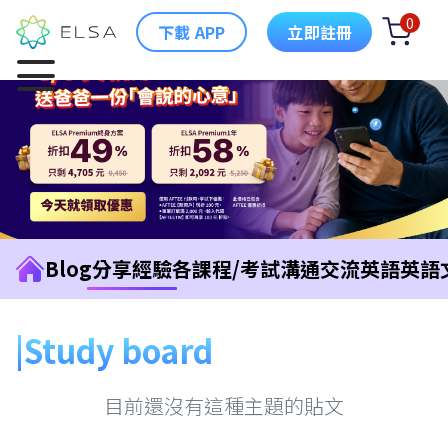
0
下載 APP
立即註冊
Blog
分享經驗
各課程/考試
溝通交流英語
英語
Study board
目前還沒有這種主題的貼文