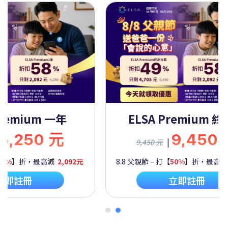
Premium 一年
ELSA Premium 
5,250 元
9,450
|
9,450 元
60%
】折，最高減
2,092元
8.8 父親節 – 打【
50%
】折，最高
立即註冊
立即註冊