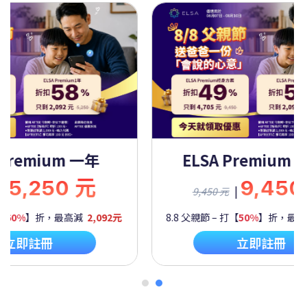
Premium 一年
ELSA Premium 
5,250 元
9,450
|
9,450 元
60%
】折，最高減
2,092元
8.8 父親節 – 打【
50%
】折，最高
立即註冊
立即註冊