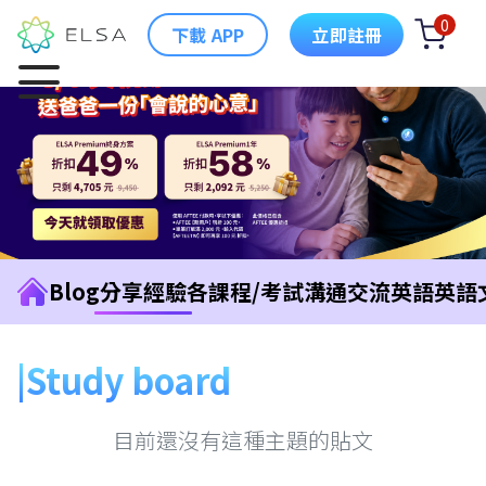
0
下載 APP
立即註冊
Blog
分享經驗
各課程/考試
溝通交流英語
英語
Study board
目前還沒有這種主題的貼文