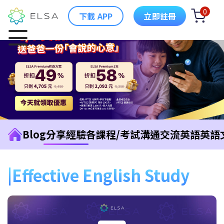
0
下載 APP
立即註冊
Blog
分享經驗
各課程/考試
溝通交流英語
英語
Effective English Study