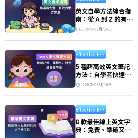
英語變得輕鬆便捷。只需一部智能手機和網路
連接，你就可以隨時隨地學習。但是，並非所
英文自學方法綜合指
南：從 A 到 Z 的有效
有應用程式都有效。 優點: 隨時隨地學習 個人化
學習路線圖
學習路徑 豐富的資源庫 寓教於樂 如何有效使用
2026年/03月/16日
學英文app免費？ 每天進行 10-15 分鐘的短
暫、持續學習仍然有效。…
Effective English Study
5 種超高效英文筆記
方法：自學者快速記
憶必備、學習效率翻
2026年/03月/16日
倍！
Effective English Study
8 款最佳線上英文字
典：免費、準確又好
用