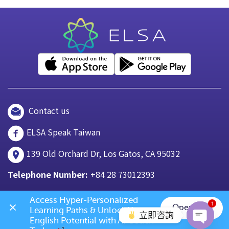
Contact us
ELSA Speak Taiwan
139 Old Orchard Dr, Los Gatos, CA 95032
Telephone Number:
+84 28 73012393
Access Hyper-Personalized 
1
Open App
Learning Paths & Unlock Your 
立即咨詢
English Potential with AI Coach 