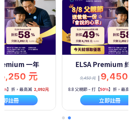
Premium 一年
ELSA Premium 
5,250 元
9,450
|
9,450 元
60%
】折，最高減
2,092元
8.8 父親節 – 打【
50%
】折，最高
立即註冊
立即註冊