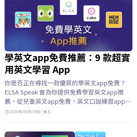
學英文app免費推薦：9 款超實
用英文學習 App
你是否正在尋找一款優質的學英文app免費？
ELSA Speak 會為你提供免費學習英文app推
薦，從兒童英文app免費，英文口說練習app免
費到英語口語練習應用等等，幫助你輕鬆選擇
2026年/06月/29日 | 魚丸
并快速提升英語技能。 使用免費學英文app程
式的好處 如今，由於各種免費應用程序，學習
Effective English Study