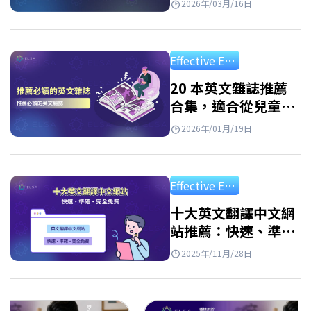
2026年/03月/16日
Effective English Study
20 本英文雜誌推薦
合集，適合從兒童到
成人的所有程度讀者
2026年/01月/19日
Effective English Study
十大英文翻譯中文網
站推薦：快速、準確
且免費
2025年/11月/28日