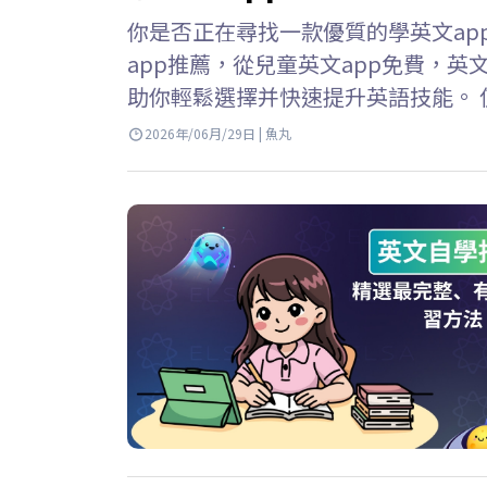
你是否正在尋找一款優質的學英文app免
app推薦，從兒童英文app免費，英
助你輕鬆選擇并快速提升英語技能。 
免費應用程序，學習英語變得輕鬆便
2026年/06月/29日 | 魚丸
隨地學習。但是，並非所有應用程式都有
富的資源庫 寓教於樂 如何有效使用學英
續學習仍然有效。…