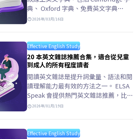
典、 Oxford 字典、免費英文字典
APP，以及常見的英文字典查詢方式。
2026年/03月/16日
跟著 ELSA Speak 一起了解最實用的英
文字典工具吧！ 線上英文字典…
Effective English Study
20 本英文雜誌推薦合集，適合從兒童
到成人的所有程度讀者
閱讀英文雜誌是提升詞彙量、語法和閱
讀理解能力最有效的方法之一。 ELSA
Speak 會提供熱門英文雜誌推薦，比較
它們的難度級別，並介紹免費的線上閱
2026年/01月/19日
讀資源，方便你選擇適合自己程度的雜
誌。 通過雜誌學習英語的好處 拓展詞
彙量：在真實脈絡中接觸涵蓋經濟、文
Effective English Study