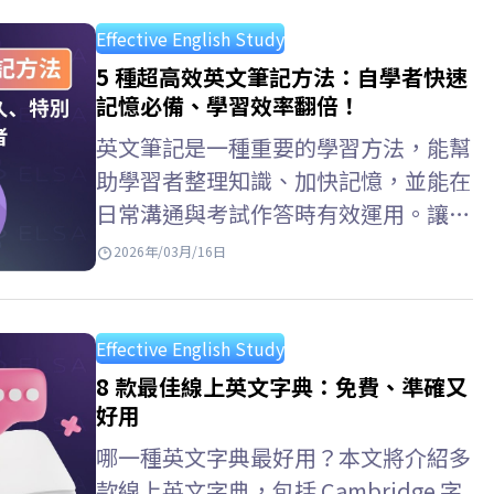
用的英文自學 推薦方法，從入門指
導、如何制定學習計劃，到推薦合適的
Effective English Study
學習資料、網站和應用程序，幫助自學
5 種超高效英文筆記方法：自學者快速
者提升英語水平。 初學者自學英文的
記憶必備、學習效率翻倍！
六個步驟 有效的英文自學規劃是英文
英文筆記是一種重要的學習方法，能幫
自學第一步。它能幫助你明確目標、時
助學習者整理知識、加快記憶，並能在
間安排、學習方法和合適的學習材料，
日常溝通與考試作答時有效運用。讓我
從而制定更有方向且有效的英文自學
們一起透過 ELSA Speak 了解英文筆記
2026年/03月/16日
安排。 第一步：學習發音（基礎） 練
排版，以及科學化的英文筆記範例，幫
習…
助你建立清晰的單字、文法與句型結構
系統，特別適合在家自學英語的學習
Effective English Study
者。 ELSA Speak 應用程式上做英文筆
8 款最佳線上英文字典：免費、準確又
記 ELSA Speak 新增了英語單字筆記與
好用
複習功能。學習者可以在…
哪一種英文字典最好用？本文將介紹多
款線上英文字典，包括 Cambridge 字