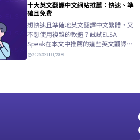
化、科學等多個領域的豐富詞彙。 提
十大英文翻譯中文網站推薦：快速、準
升社會認知：用英语更新全球新闻、趋
確且免費
势和问题。 增強語言反應能力：熟悉
想快速且準確地英文翻譯中文繁體，又
句型結構和自然表達，提升閱讀理解能
不想使用複雜的軟體？試試ELSA
力。 提升綜合技能：透過日常閱讀習
Speak在本文中推薦的這些英文翻譯中
慣，間接提升聽、說、寫能力。 >>增
文網站－方便易用，而且完全免費！
2025年/11月/28日
强詞彙：…
Google Translate – 最常用的英文翻译
中文网站 Google Translate 是目前使
用最廣泛的線上翻譯工具，支援超過
100種語言，包括英語和中文（簡體和
繁體）。憑藉介面友好、處理速度快，
還能翻譯文字、圖片、甚至整個網站，
非常實用， Google…