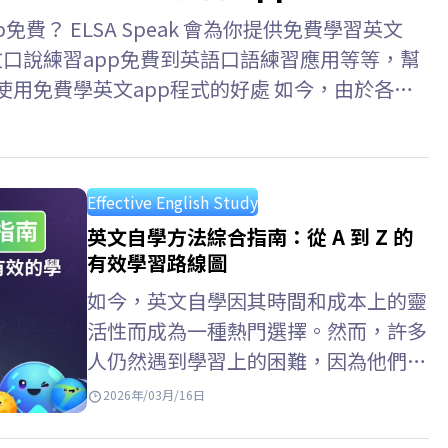
費？ ELSA Speak 會為你提供免費學習英文
文口說練習app免費到英語口語練習應用等等，幫
使用免費學英文app程式的好處 如今，由於各種
捷。只需一部智能手機和網路連接，你就可以隨時
效。 優點: 隨時隨地學習 個人化學習路徑 豐
文app免費？ 每天進行 10-15 分鐘的短暫、持
Effective English Study
英文自學方法綜合指南：從 A 到 Z 的
有效學習路線圖
如今，英文自學因其時間和成本上的靈
活性而成為一種熱門選擇。然而，許多
人仍然遇到學習上的困難，因為他們缺
乏清晰的方法、學習計劃，或不知道從
2026年/03月/16日
何入手。 ELSA Speak 也整理了一些實