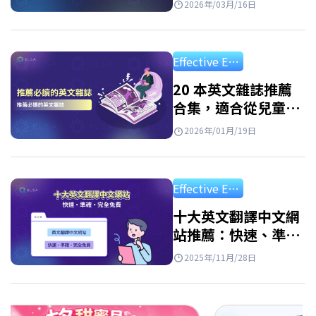
2026年/03月/16日
Effective English Study
20 本英文雜誌推薦
合集，適合從兒童到
成人的所有程度讀者
2026年/01月/19日
Effective English Study
十大英文翻譯中文網
站推薦：快速、準確
且免費
2025年/11月/28日