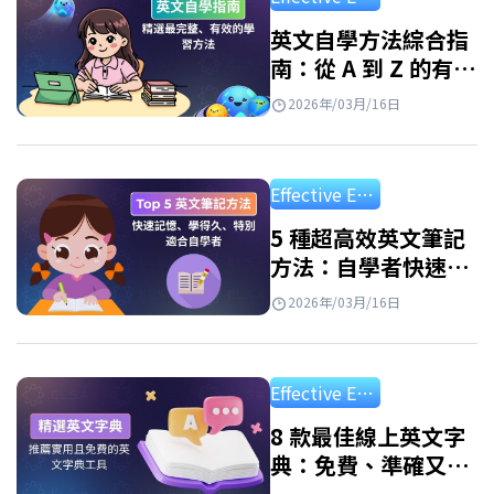
英語變得輕鬆便捷。只需一部智能手機和網路
連接，你就可以隨時隨地學習。但是，並非所
英文自學方法綜合指
南：從 A 到 Z 的有效
有應用程式都有效。 優點: 隨時隨地學習 個人化
學習路線圖
學習路徑 豐富的資源庫 寓教於樂 如何有效使用
2026年/03月/16日
學英文app免費？ 每天進行 10-15 分鐘的短
暫、持續學習仍然有效。…
Effective English Study
5 種超高效英文筆記
方法：自學者快速記
憶必備、學習效率翻
2026年/03月/16日
倍！
Effective English Study
8 款最佳線上英文字
典：免費、準確又好
用