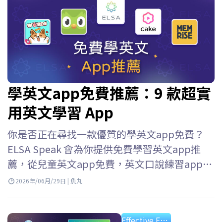
學英文app免費推薦：9 款超實
用英文學習 App
你是否正在尋找一款優質的學英文app免費？
ELSA Speak 會為你提供免費學習英文app推
薦，從兒童英文app免費，英文口說練習app免
費到英語口語練習應用等等，幫助你輕鬆選擇
2026年/06月/29日 | 魚丸
并快速提升英語技能。 使用免費學英文app程
式的好處 如今，由於各種免費應用程序，學習
Effective English Study