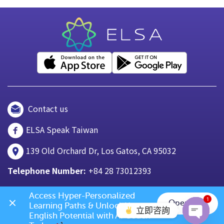
Contact us
ELSA Speak Taiwan
139 Old Orchard Dr, Los Gatos, CA 95032
Telephone Number:
+84 28 73012393
Access Hyper-Personalized 
1
Open App
Learning Paths & Unlock Your 
立即咨詢
English Potential with AI Coach 