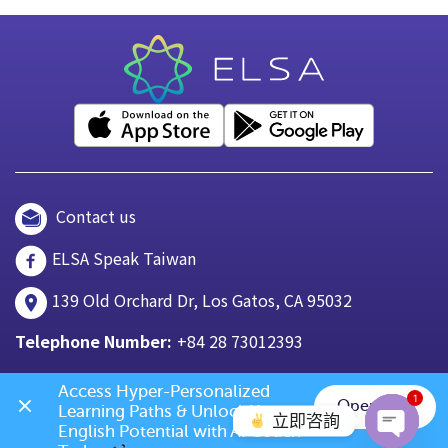
Contact us
ELSA Speak Taiwan
139 Old Orchard Dr, Los Gatos, CA 95032
Telephone Number:
+84 28 73012393
Access Hyper-Personalized 
1
Open App
Learning Paths & Unlock Your 
立即咨詢
English Potential with AI Coach 