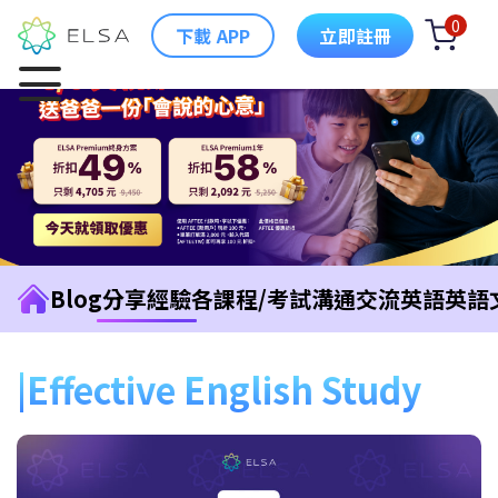
0
下載 APP
立即註冊
Blog
分享經驗
各課程/考試
溝通交流英語
英語
Effective English Study