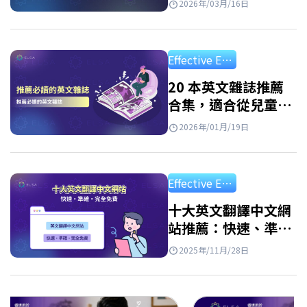
2026年/03月/16日
Effective English Study
20 本英文雜誌推薦
合集，適合從兒童到
成人的所有程度讀者
2026年/01月/19日
Effective English Study
十大英文翻譯中文網
站推薦：快速、準確
且免費
2025年/11月/28日