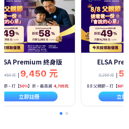
ELSA Premium 一年
ELSA Pre
5,250 元
9,
|
|
5,250 元
9,450 元
父親節 – 打【
60%
】折，最高減
2,092元
8.8 父親節 – 打【
50%
】
立即註冊
立即