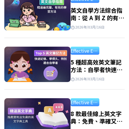
英語變得輕鬆便捷。只需一部智能手機和網路
連接，你就可以隨時隨地學習。但是，並非所
英文自學方法綜合指
南：從 A 到 Z 的有效
有應用程式都有效。 優點: 隨時隨地學習 個人化
學習路線圖
學習路徑 豐富的資源庫 寓教於樂 如何有效使用
2026年/03月/16日
學英文app免費？ 每天進行 10-15 分鐘的短
暫、持續學習仍然有效。…
Effective English Study
5 種超高效英文筆記
方法：自學者快速記
憶必備、學習效率翻
2026年/03月/16日
倍！
Effective English Study
8 款最佳線上英文字
典：免費、準確又好
用