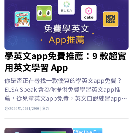
學英文app免費推薦：9 款超實
用英文學習 App
你是否正在尋找一款優質的學英文app免費？
ELSA Speak 會為你提供免費學習英文app推
薦，從兒童英文app免費，英文口說練習app免
費到英語口語練習應用等等，幫助你輕鬆選擇
2026年/06月/29日 | 魚丸
并快速提升英語技能。 使用免費學英文app程
式的好處 如今，由於各種免費應用程序，學習
Effective English Study