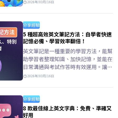
乏清晰的方法、學習計劃，或不知道從
2026年/03月/16日
何入手。 ELSA Speak 也整理了一些實
用的英文自學 推薦方法，從入門指
導、如何制定學習計劃，到推薦合適的
分享經驗
學習資料、網站和應用程序，幫助自學
5 種超高效英文筆記方法：自學者快速
者提升英語水平。 初學者自學英文的
記憶必備、學習效率翻倍！
六個步驟 有效的英文自學規劃是英文
英文筆記是一種重要的學習方法，能幫
自學第一步。它能幫助你明確目標、時
助學習者整理知識、加快記憶，並能在
間安排、學習方法和合適的學習材料，
日常溝通與考試作答時有效運用。讓我
從而制定更有方向且有效的英文自學
們一起透過 ELSA Speak 了解英文筆記
2026年/03月/16日
安排。 第一步：學習發音（基礎） 練
排版，以及科學化的英文筆記範例，幫
習…
助你建立清晰的單字、文法與句型結構
系統，特別適合在家自學英語的學習
分享經驗
者。 ELSA Speak 應用程式上做英文筆
8 款最佳線上英文字典：免費、準確又
記 ELSA Speak 新增了英語單字筆記與
好用