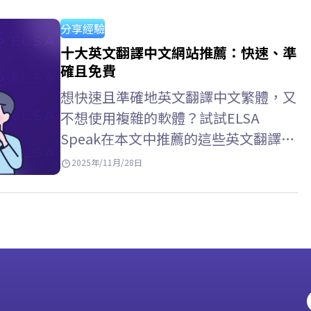
誌。 通過雜誌學習英語的好處 拓展詞
彙量：在真實脈絡中接觸涵蓋經濟、文
分享經驗
化、科學等多個領域的豐富詞彙。 提
十大英文翻譯中文網站推薦：快速、準
升社會認知：用英语更新全球新闻、趋
確且免費
势和问题。 增強語言反應能力：熟悉
想快速且準確地英文翻譯中文繁體，又
句型結構和自然表達，提升閱讀理解能
不想使用複雜的軟體？試試ELSA
力。 提升綜合技能：透過日常閱讀習
Speak在本文中推薦的這些英文翻譯中
慣，間接提升聽、說、寫能力。 >>增
文網站－方便易用，而且完全免費！
2025年/11月/28日
强詞彙：…
Google Translate – 最常用的英文翻译
中文网站 Google Translate 是目前使
用最廣泛的線上翻譯工具，支援超過
100種語言，包括英語和中文（簡體和
繁體）。憑藉介面友好、處理速度快，
還能翻譯文字、圖片、甚至整個網站，
非常實用， Google…