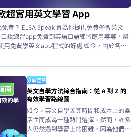
款超實用英文學習 App
費？ ELSA Speak 會為你提供免費學習英文
文口說練習app免費到英語口語練習應用等等，幫
使用免費學英文app程式的好處 如今，由於各種
捷。只需一部智能手機和網路連接，你就可以隨時
效。 優點: 隨時隨地學習 個人化學習路徑 豐
文app免費？ 每天進行 10-15 分鐘的短暫、持
分享經驗
英文自學方法綜合指南：從 A 到 Z 的
有效學習路線圖
如今，英文自學因其時間和成本上的靈
活性而成為一種熱門選擇。然而，許多
人仍然遇到學習上的困難，因為他們缺