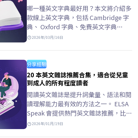
複習功能。學習者可以在…
哪一種英文字典最好用？本文將介紹多
款線上英文字典，包括 Cambridge 字
典、 Oxford 字典、免費英文字典
APP，以及常見的英文字典查詢方式。
2026年/03月/16日
跟著 ELSA Speak 一起了解最實用的英
文字典工具吧！ 線上英文字典…
分享經驗
20 本英文雜誌推薦合集，適合從兒童
到成人的所有程度讀者
閱讀英文雜誌是提升詞彙量、語法和閱
讀理解能力最有效的方法之一。 ELSA
Speak 會提供熱門英文雜誌推薦，比較
它們的難度級別，並介紹免費的線上閱
2026年/01月/19日
讀資源，方便你選擇適合自己程度的雜