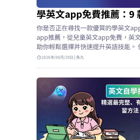
學英文app免費推薦：9 
你是否正在尋找一款優質的學英文app免
app推薦，從兒童英文app免費，英
助你輕鬆選擇并快速提升英語技能。 
免費應用程序，學習英語變得輕鬆便
2026年/06月/29日 | 魚丸
隨地學習。但是，並非所有應用程式都有
富的資源庫 寓教於樂 如何有效使用學英
續學習仍然有效。…