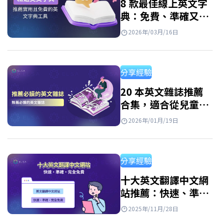
8 款最佳線上英文字
典：免費、準確又好
用
2026年/03月/16日
分享經驗
20 本英文雜誌推薦
合集，適合從兒童到
成人的所有程度讀者
2026年/01月/19日
分享經驗
十大英文翻譯中文網
站推薦：快速、準確
且免費
2025年/11月/28日