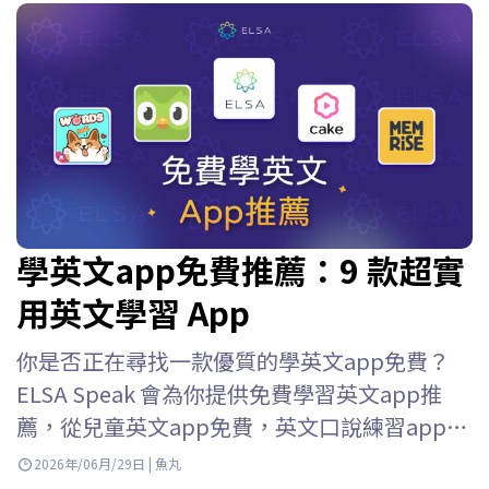
學英文app免費推薦：9 款超實
用英文學習 App
你是否正在尋找一款優質的學英文app免費？
ELSA Speak 會為你提供免費學習英文app推
薦，從兒童英文app免費，英文口說練習app免
費到英語口語練習應用等等，幫助你輕鬆選擇
2026年/06月/29日 | 魚丸