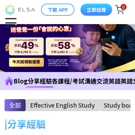
0
下載 APP
立即註冊
Blog
分享經驗
各課程/考試
溝通交流英語
英語
全部
Effective English Study
Study boa
分享經驗