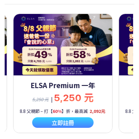
Premium 一年
ELSA Premium 
5,250 元
9,450
|
9,450 元
60%
】折，最高減
2,092元
8.8 父親節 – 打【
50%
】折，最高
立即註冊
立即註冊