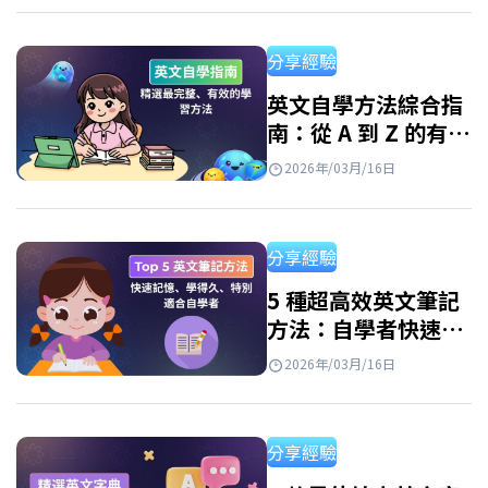
并快速提升英語技能。 使用免費學英文app程
式的好處 如今，由於各種免費應用程序，學習
分享經驗
英語變得輕鬆便捷。只需一部智能手機和網路
連接，你就可以隨時隨地學習。但是，並非所
英文自學方法綜合指
南：從 A 到 Z 的有效
有應用程式都有效。 優點: 隨時隨地學習 個人化
學習路線圖
學習路徑 豐富的資源庫 寓教於樂 如何有效使用
2026年/03月/16日
學英文app免費？ 每天進行 10-15 分鐘的短
暫、持續學習仍然有效。…
分享經驗
5 種超高效英文筆記
方法：自學者快速記
憶必備、學習效率翻
2026年/03月/16日
倍！
分享經驗