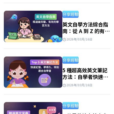
并快速提升英語技能。 使用免費學英文app程
式的好處 如今，由於各種免費應用程序，學習
分享經驗
英語變得輕鬆便捷。只需一部智能手機和網路
連接，你就可以隨時隨地學習。但是，並非所
英文自學方法綜合指
南：從 A 到 Z 的有效
有應用程式都有效。 優點: 隨時隨地學習 個人化
學習路線圖
學習路徑 豐富的資源庫 寓教於樂 如何有效使用
2026年/03月/16日
學英文app免費？ 每天進行 10-15 分鐘的短
暫、持續學習仍然有效。…
分享經驗
5 種超高效英文筆記
方法：自學者快速記
憶必備、學習效率翻
2026年/03月/16日
倍！
分享經驗