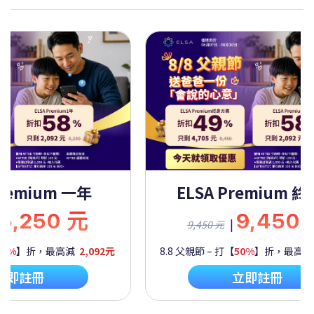
Premium 一年
ELSA Premium 
5,250 元
9,450
|
9,450 元
60%
】折，最高減
2,092元
8.8 父親節 – 打【
50%
】折，最高
立即註冊
立即註冊