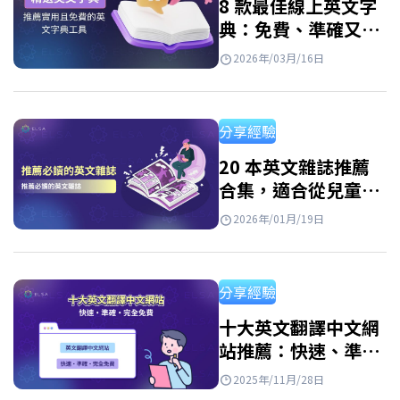
8 款最佳線上英文字
典：免費、準確又好
用
2026年/03月/16日
分享經驗
20 本英文雜誌推薦
合集，適合從兒童到
成人的所有程度讀者
2026年/01月/19日
分享經驗
十大英文翻譯中文網
站推薦：快速、準確
且免費
2025年/11月/28日