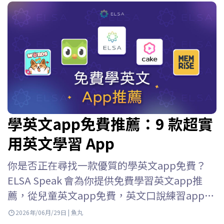
學英文app免費推薦：9 款超實
用英文學習 App
你是否正在尋找一款優質的學英文app免費？
ELSA Speak 會為你提供免費學習英文app推
薦，從兒童英文app免費，英文口說練習app免
費到英語口語練習應用等等，幫助你輕鬆選擇
2026年/06月/29日 | 魚丸