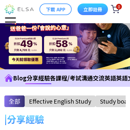
0
下載 APP
立即註冊
Blog
分享經驗
各課程/考試
溝通交流英語
英語
全部
Effective English Study
Study boa
分享經驗