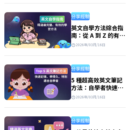
并快速提升英語技能。 使用免費學英文app程
式的好處 如今，由於各種免費應用程序，學習
分享經驗
英語變得輕鬆便捷。只需一部智能手機和網路
連接，你就可以隨時隨地學習。但是，並非所
英文自學方法綜合指
南：從 A 到 Z 的有效
有應用程式都有效。 優點: 隨時隨地學習 個人化
學習路線圖
學習路徑 豐富的資源庫 寓教於樂 如何有效使用
2026年/03月/16日
學英文app免費？ 每天進行 10-15 分鐘的短
暫、持續學習仍然有效。…
分享經驗
5 種超高效英文筆記
方法：自學者快速記
憶必備、學習效率翻
2026年/03月/16日
倍！
分享經驗