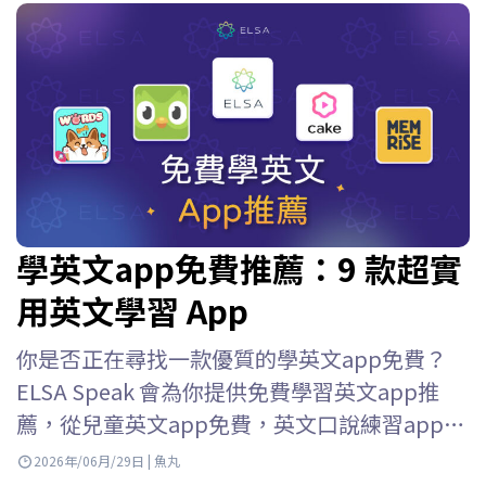
學英文app免費推薦：9 款超實
用英文學習 App
你是否正在尋找一款優質的學英文app免費？
ELSA Speak 會為你提供免費學習英文app推
薦，從兒童英文app免費，英文口說練習app免
費到英語口語練習應用等等，幫助你輕鬆選擇
2026年/06月/29日 | 魚丸