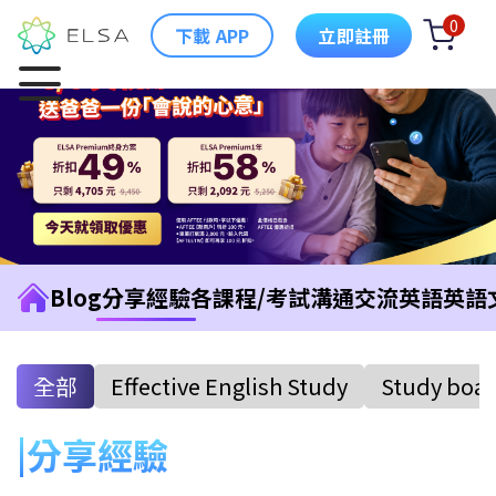
0
下載 APP
立即註冊
Blog
分享經驗
各課程/考試
溝通交流英語
英語
全部
Effective English Study
Study boa
分享經驗