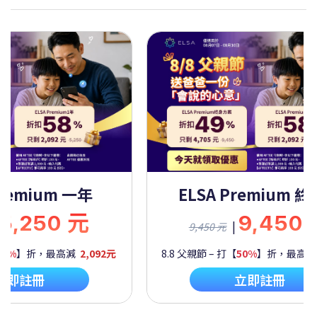
Premium 一年
ELSA Premium 
5,250 元
9,450
|
9,450 元
60%
】折，最高減
2,092元
8.8 父親節 – 打【
50%
】折，最高
立即註冊
立即註冊