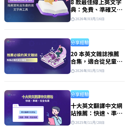
8 款最佳線上英文字
典：免費、準確又好
用
2026年/03月/16日
分享經驗
20 本英文雜誌推薦
合集，適合從兒童到
成人的所有程度讀者
2026年/01月/19日
分享經驗
十大英文翻譯中文網
站推薦：快速、準確
且免費
2025年/11月/28日