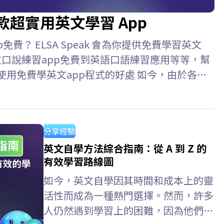
款超實用英文學習 App
費？ ELSA Speak 會為你提供免費學習英文
文口說練習app免費到英語口語練習應用等等，幫
使用免費學英文app程式的好處 如今，由於各種
捷。只需一部智能手機和網路連接，你就可以隨時
效。 優點: 隨時隨地學習 個人化學習路徑 豐
文app免費？ 每天進行 10-15 分鐘的短暫、持
分享經驗
英文自學方法綜合指南：從 A 到 Z 的
有效學習路線圖
如今，英文自學因其時間和成本上的靈
活性而成為一種熱門選擇。然而，許多
人仍然遇到學習上的困難，因為他們缺