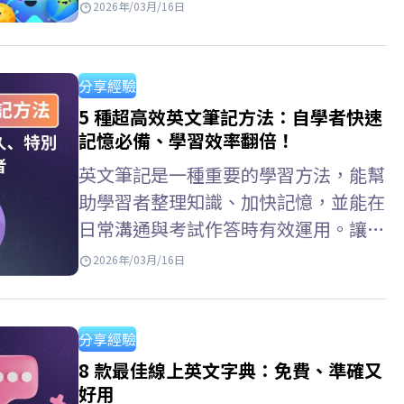
乏清晰的方法、學習計劃，或不知道從
2026年/03月/16日
何入手。 ELSA Speak 也整理了一些實
用的英文自學 推薦方法，從入門指
導、如何制定學習計劃，到推薦合適的
分享經驗
學習資料、網站和應用程序，幫助自學
5 種超高效英文筆記方法：自學者快速
者提升英語水平。 初學者自學英文的
記憶必備、學習效率翻倍！
六個步驟 有效的英文自學規劃是英文
英文筆記是一種重要的學習方法，能幫
自學第一步。它能幫助你明確目標、時
助學習者整理知識、加快記憶，並能在
間安排、學習方法和合適的學習材料，
日常溝通與考試作答時有效運用。讓我
從而制定更有方向且有效的英文自學
們一起透過 ELSA Speak 了解英文筆記
2026年/03月/16日
安排。 第一步：學習發音（基礎） 練
排版，以及科學化的英文筆記範例，幫
習…
助你建立清晰的單字、文法與句型結構
系統，特別適合在家自學英語的學習
分享經驗
者。 ELSA Speak 應用程式上做英文筆
8 款最佳線上英文字典：免費、準確又
記 ELSA Speak 新增了英語單字筆記與
好用