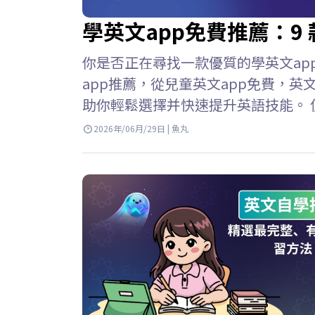
學英文app免費推薦：9 
你是否正在尋找一款優質的學英文app免
app推薦，從兒童英文app免費，英
助你輕鬆選擇并快速提升英語技能。 
免費應用程序，學習英語變得輕鬆便
2026年/06月/29日 | 魚丸
隨地學習。但是，並非所有應用程式都有
富的資源庫 寓教於樂 如何有效使用學英
續學習仍然有效。…