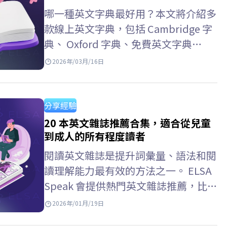
複習功能。學習者可以在…
哪一種英文字典最好用？本文將介紹多
款線上英文字典，包括 Cambridge 字
典、 Oxford 字典、免費英文字典
APP，以及常見的英文字典查詢方式。
2026年/03月/16日
跟著 ELSA Speak 一起了解最實用的英
文字典工具吧！ 線上英文字典…
分享經驗
20 本英文雜誌推薦合集，適合從兒童
到成人的所有程度讀者
閱讀英文雜誌是提升詞彙量、語法和閱
讀理解能力最有效的方法之一。 ELSA
Speak 會提供熱門英文雜誌推薦，比較
它們的難度級別，並介紹免費的線上閱
2026年/01月/19日
讀資源，方便你選擇適合自己程度的雜