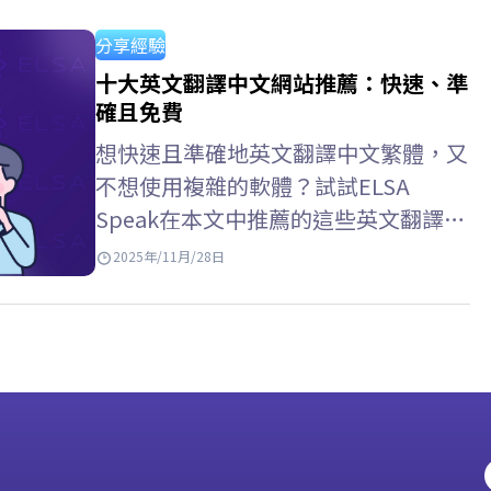
誌。 通過雜誌學習英語的好處 拓展詞
彙量：在真實脈絡中接觸涵蓋經濟、文
分享經驗
化、科學等多個領域的豐富詞彙。 提
十大英文翻譯中文網站推薦：快速、準
升社會認知：用英语更新全球新闻、趋
確且免費
势和问题。 增強語言反應能力：熟悉
想快速且準確地英文翻譯中文繁體，又
句型結構和自然表達，提升閱讀理解能
不想使用複雜的軟體？試試ELSA
力。 提升綜合技能：透過日常閱讀習
Speak在本文中推薦的這些英文翻譯中
慣，間接提升聽、說、寫能力。 >>增
文網站－方便易用，而且完全免費！
2025年/11月/28日
强詞彙：…
Google Translate – 最常用的英文翻译
中文网站 Google Translate 是目前使
用最廣泛的線上翻譯工具，支援超過
100種語言，包括英語和中文（簡體和
繁體）。憑藉介面友好、處理速度快，
還能翻譯文字、圖片、甚至整個網站，
非常實用， Google…