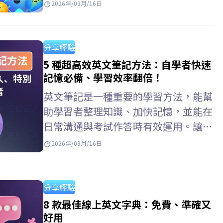
乏清晰的方法、學習計劃，或不知道從
2026年/03月/16日
何入手。 ELSA Speak 也整理了一些實
用的英文自學 推薦方法，從入門指
導、如何制定學習計劃，到推薦合適的
分享經驗
學習資料、網站和應用程序，幫助自學
5 種超高效英文筆記方法：自學者快速
者提升英語水平。 初學者自學英文的
記憶必備、學習效率翻倍！
六個步驟 有效的英文自學規劃是英文
英文筆記是一種重要的學習方法，能幫
自學第一步。它能幫助你明確目標、時
助學習者整理知識、加快記憶，並能在
間安排、學習方法和合適的學習材料，
日常溝通與考試作答時有效運用。讓我
從而制定更有方向且有效的英文自學
們一起透過 ELSA Speak 了解英文筆記
2026年/03月/16日
安排。 第一步：學習發音（基礎） 練
排版，以及科學化的英文筆記範例，幫
習…
助你建立清晰的單字、文法與句型結構
系統，特別適合在家自學英語的學習
分享經驗
者。 ELSA Speak 應用程式上做英文筆
8 款最佳線上英文字典：免費、準確又
記 ELSA Speak 新增了英語單字筆記與
好用