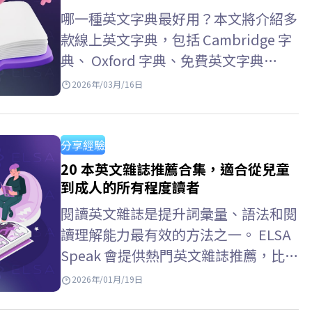
複習功能。學習者可以在…
哪一種英文字典最好用？本文將介紹多
款線上英文字典，包括 Cambridge 字
典、 Oxford 字典、免費英文字典
APP，以及常見的英文字典查詢方式。
2026年/03月/16日
跟著 ELSA Speak 一起了解最實用的英
文字典工具吧！ 線上英文字典…
分享經驗
20 本英文雜誌推薦合集，適合從兒童
到成人的所有程度讀者
閱讀英文雜誌是提升詞彙量、語法和閱
讀理解能力最有效的方法之一。 ELSA
Speak 會提供熱門英文雜誌推薦，比較
它們的難度級別，並介紹免費的線上閱
2026年/01月/19日
讀資源，方便你選擇適合自己程度的雜