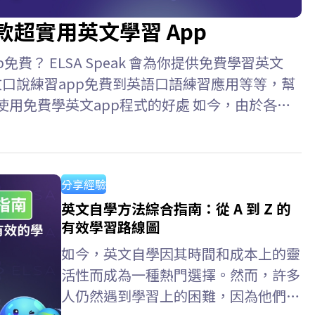
款超實用英文學習 App
費？ ELSA Speak 會為你提供免費學習英文
文口說練習app免費到英語口語練習應用等等，幫
使用免費學英文app程式的好處 如今，由於各種
捷。只需一部智能手機和網路連接，你就可以隨時
效。 優點: 隨時隨地學習 個人化學習路徑 豐
文app免費？ 每天進行 10-15 分鐘的短暫、持
分享經驗
英文自學方法綜合指南：從 A 到 Z 的
有效學習路線圖
如今，英文自學因其時間和成本上的靈
活性而成為一種熱門選擇。然而，許多
人仍然遇到學習上的困難，因為他們缺