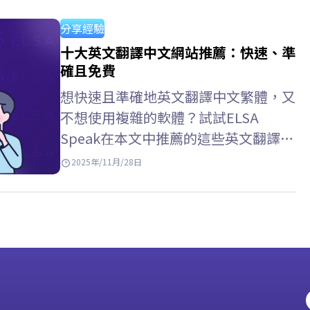
誌。 通過雜誌學習英語的好處 拓展詞
彙量：在真實脈絡中接觸涵蓋經濟、文
分享經驗
化、科學等多個領域的豐富詞彙。 提
十大英文翻譯中文網站推薦：快速、準
升社會認知：用英语更新全球新闻、趋
確且免費
势和问题。 增強語言反應能力：熟悉
想快速且準確地英文翻譯中文繁體，又
句型結構和自然表達，提升閱讀理解能
不想使用複雜的軟體？試試ELSA
力。 提升綜合技能：透過日常閱讀習
Speak在本文中推薦的這些英文翻譯中
慣，間接提升聽、說、寫能力。 >>增
文網站－方便易用，而且完全免費！
2025年/11月/28日
强詞彙：…
Google Translate – 最常用的英文翻译
中文网站 Google Translate 是目前使
用最廣泛的線上翻譯工具，支援超過
100種語言，包括英語和中文（簡體和
繁體）。憑藉介面友好、處理速度快，
還能翻譯文字、圖片、甚至整個網站，
非常實用， Google…