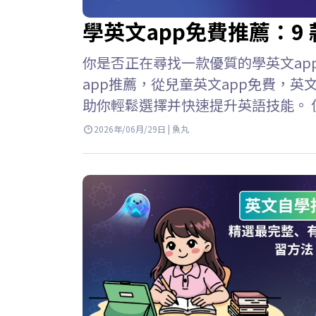
學英文app免費推薦：9 
你是否正在尋找一款優質的學英文app免
app推薦，從兒童英文app免費，英
助你輕鬆選擇并快速提升英語技能。 
免費應用程序，學習英語變得輕鬆便
2026年/06月/29日 | 魚丸
隨地學習。但是，並非所有應用程式都有
富的資源庫 寓教於樂 如何有效使用學英
續學習仍然有效。…