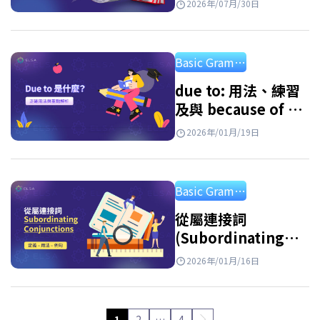
2026年/07月/30日
解答練習題
Basic Grammar
due to: 用法、練習
及與 because of 的
區別
2026年/01月/19日
Basic Grammar
從屬連接詞
(Subordinating
Conjunctions): 最
2026年/01月/16日
常見從屬連接詞總整
理與詳細用法說明
1
2
…
4