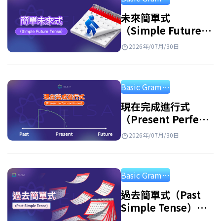
名詞片語的詞，可以避免重複，使句子更簡潔
自然。被代名詞取代的名詞稱為先行詞或前
未來簡單式
（Simple Future
綴。 例子: Linda is…
Tense）：公式、用
2026年/07月/30日
法和練習
Basic Grammar
現在完成進行式
（Present Perfect
Continuous
2026年/07月/30日
Tense）：用法及練
習
Basic Grammar
過去簡單式（Past
Simple Tense）：
句型公式、用法與附