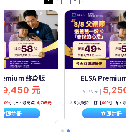
 Premium 一年
ELSA Premium
5,250 元
9,450
|
|
9,450 元
【
60%
】折，最高減
2,092元
8.8 父親節 – 打【
50%
】折，最
立即註冊
立即註冊