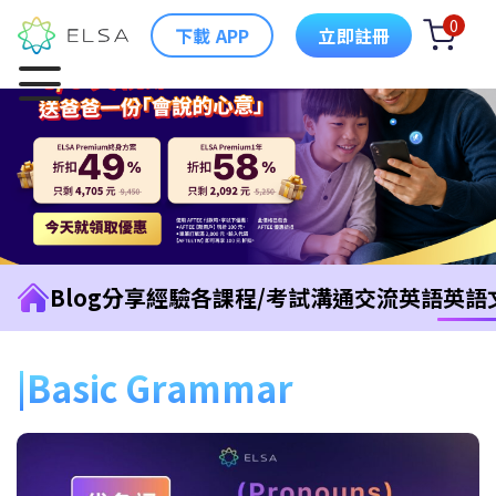
0
下載 APP
立即註冊
Blog
分享經驗
各課程/考試
溝通交流英語
英語
Basic Grammar