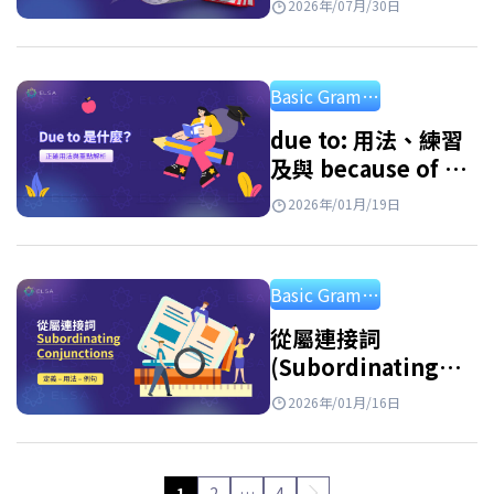
2026年/07月/30日
解答練習題
Basic Grammar
due to: 用法、練習
及與 because of 的
區別
2026年/01月/19日
Basic Grammar
從屬連接詞
(Subordinating
Conjunctions): 最
2026年/01月/16日
常見從屬連接詞總整
理與詳細用法說明
1
2
…
4