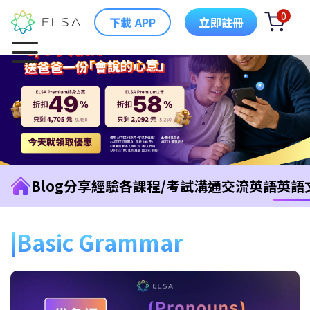
0
下載 APP
立即註冊
Blog
分享經驗
各課程/考試
溝通交流英語
英語
Basic Grammar