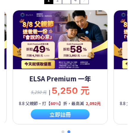
Premium 一年
ELSA Premium 
5,250 元
9,450
|
9,450 元
60%
】折，最高減
2,092元
8.8 父親節 – 打【
50%
】折，最高
立即註冊
立即註冊