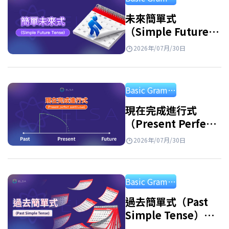
名詞片語的詞，可以避免重複，使句子更簡潔
自然。被代名詞取代的名詞稱為先行詞或前
未來簡單式
（Simple Future
綴。 例子: Linda is…
Tense）：公式、用
2026年/07月/30日
法和練習
Basic Grammar
現在完成進行式
（Present Perfect
Continuous
2026年/07月/30日
Tense）：用法及練
習
Basic Grammar
過去簡單式（Past
Simple Tense）：
句型公式、用法與附