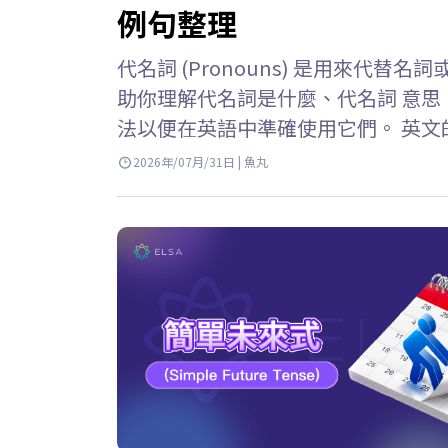
例句整理
代名詞 (Pronouns) 是用來代替名
助你理解代名詞是什麼、代名詞 意
法以便在英語中準確使用它們。 英文的代名
來代替已經提及的名詞或名詞片語的
2026年/07月/31日 | 魚丸
取代的名詞稱為先行詞或前綴。 例子: Li