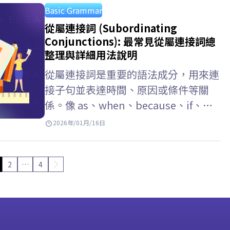
Basic Grammar
從屬連接詞 (Subordinating
Conjunctions): 最常見從屬連接詞總
整理與詳細用法說明
從屬連接詞是重要的語法成分，用來連
接子句並表達時間、原因或條件等關
係。像 as、when、because、if、
that、whether 等詞彙出現頻率極高，
2026年/01月/16日
但也容易引起混淆。本文將搭配 ELSA
Speak，以最淺顯易懂的方式彙整從屬
2
…
4
連接詞用法。 Key Takeaways 從屬連
接詞 (subordinating conjunctions)
…