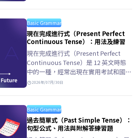
幫助你在英文考試與日常溝通中更有自
信。現在就跟著 ELSA…
Basic Grammar
現在完成進行式（Present Perfect
Continuous Tense）：用法及練習
現在完成進行式（Present Perfect
Continuous Tense）是 12 英文時態
中的一種，經常出現在實用考試和國際
學術考試中。與 ELSA Speak 一起學習
2026年/07月/30日
現在完成進行式用法，以及如何區分現
在完成式和一般現在完成時，掌握如何
表達動作的持續性！ 現在完成進行式
Basic Grammar
是什麼？…
過去簡單式（Past Simple Tense）：
句型公式、用法與附解答練習題