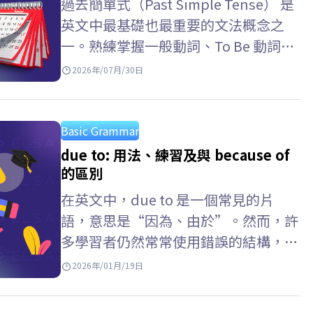
過去簡單式（Past Simple Tense） 是
英文中最基礎也最重要的文法概念之
一。熟練掌握一般動詞、To Be 動詞的
變化規則以及辨識信號詞，將有助於你
2026年/07月/30日
在實際測驗中自信取得高分。跟著
ELSA Speak 一起深入探索以下詳細說
明吧。 過去簡單式是什麼？…
Basic Grammar
due to: 用法、練習及與 because of
的區別
在英文中，due to 是一個常見的片
語，意思是“因為、由於”。然而，許
多學習者仍然常常使用錯誤的結構，或
混淆 because of 與 due to 的用法。
2026年/01月/19日
ELSA Speak…