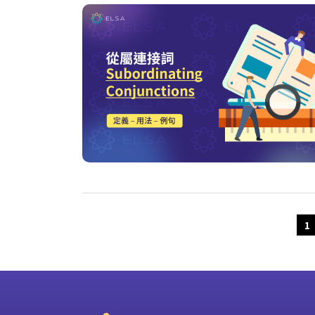
Older Posts
1