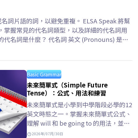
詞或名詞片語的詞，以避免重複。 ELSA Speak 將幫
思，掌握常見的代名詞類型，以及詳細的代名詞用
詞是什麼？ 代名詞 英文 (Pronouns) 是用
詞，可以避免重複，使句子更簡潔自然。被代名詞
nda is…
Basic Grammar
未來簡單式（Simple Future
Tense）：公式、用法和練習
未來簡單式是小學到中學階段必學的12
英文時態之一。掌握未來簡單式公式、
理解 will 和 be going to 的用法，並了
解未來簡單式 未來進行式的差別，將
2026年/07月/30日