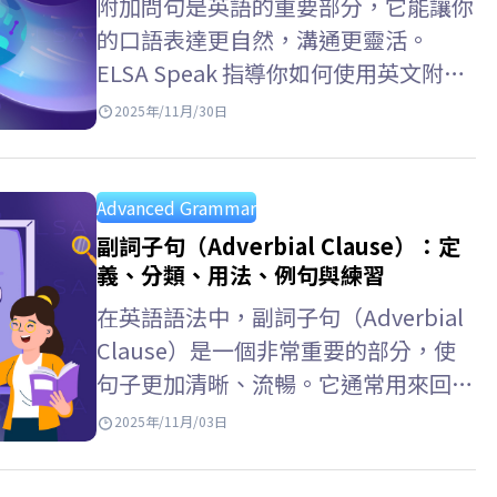
附加問句是英語的重要部分，它能讓你
的口語表達更自然，溝通更靈活。
ELSA Speak 指導你如何使用英文附加
問句，例如與 let’s、let us、had
2025年/11月/30日
better、have to 等連用的附加問句，
以及附加問句用法、常見錯誤以及練習
題。 Key…
Advanced Grammar
副詞子句（Adverbial Clause）：定
義、分類、用法、例句與練習
在英語語法中，副詞子句（Adverbial
Clause）是一個非常重要的部分，使
句子更加清晰、流暢。它通常用來回答
「when（何時）、where（在哪
2025年/11月/03日
裡）、why（為什麼）、how（如
何）」等問題，並由從屬連接詞引導。