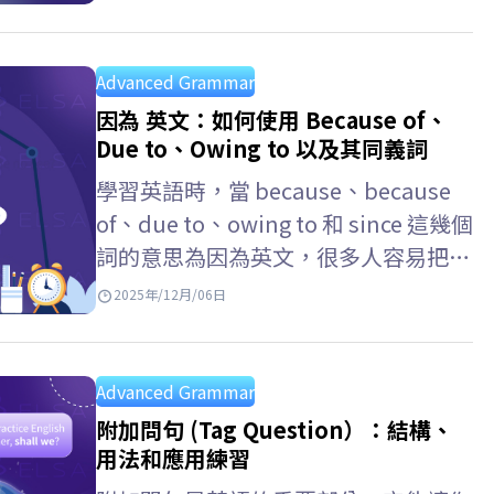
Advanced Grammar
因為 英文：如何使用 Because of、
Due to、Owing to 以及其同義詞
學習英語時，當 because、because
of、due to、owing to 和 since 這幾個
詞的意思為因為英文，很多人容易把它
們混淆 。雖然，意思相同，但每個結
2025年/12月/06日
構卻有不用的用法。本文 ELSA…
Advanced Grammar
附加問句 (Tag Question）：結構、
用法和應用練習