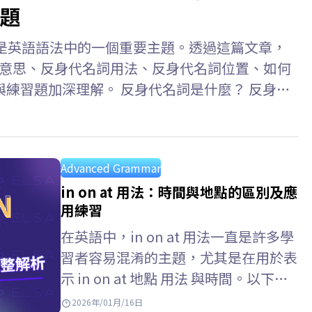
題
ouns）是英語語法中的一個重要主題。透過這篇文章，
代名詞意思、反身代名詞用法、反身代名詞位置、如何
練習題加深理解。 反身代名詞是什麼？ 反身代
ive Pronouns) 是指句子中的主詞和受詞指涉同一
人或物的代名詞。此外，反身代名詞也用於強調主
hurt herself. (她傷害了自己。)…
Advanced Grammar
in on at 用法：時間與地點的區別及應
用練習
在英語中，in on at 用法一直是許多學
習者容易混淆的主題，尤其是在用於表
示 in on at 地點 用法 與時間。以下文
章將幫助你全面掌握英語中in…
2026年/01月/16日