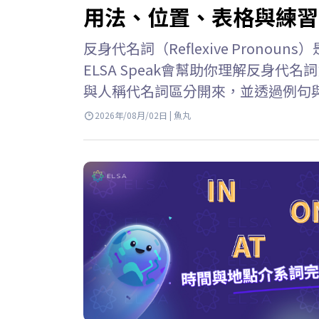
用法、位置、表格與練習
反身代名詞（Reflexive Pron
ELSA Speak會幫助你理解反身
與人稱代名詞區分開來，並透過例句與
名詞的意思 反身代名詞 英文 (Reflex
2026年/08月/02日 | 魚丸
個人或事物時，用來指稱執行動作的
詞或表示由自己完成某個動作。 例子: She 