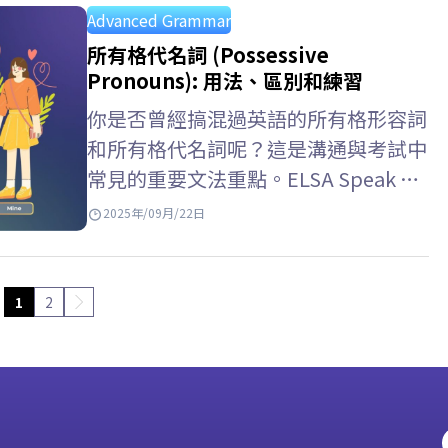
因此，讓我們與 ELSA Speak 一起學習
Advanced Grammar
副詞子句英文, 副詞子句用法與副詞子
所有格代名詞 (Possessive
句練習。 Key takeaways 副詞子句是
Pronouns): 用法、區別和練習
由從屬連接詞開頭的從屬子句，具有副
你是否曾經搞混過英語的所有格形容詞
詞的功能，用來修飾動詞、形容詞、副
和所有格代名詞呢？這是溝通與考試中
詞或整個主要子句（如時間、原因、條
常見的重要文法重點。ELSA Speak 幫
件、目的、讓步等）。它不能獨立存
你理解所有格代名詞的用法，搭配生活
2025年/09月/22日
在，必須與主句搭配使用。 位置 –…
化例子，並透過多元練習來避免混淆。
Key Takeaways – 所有格代名詞
(Possessive Pronouns) 是人稱代名詞
1
2
的一種形式，用來表示某物屬於某人。
–…