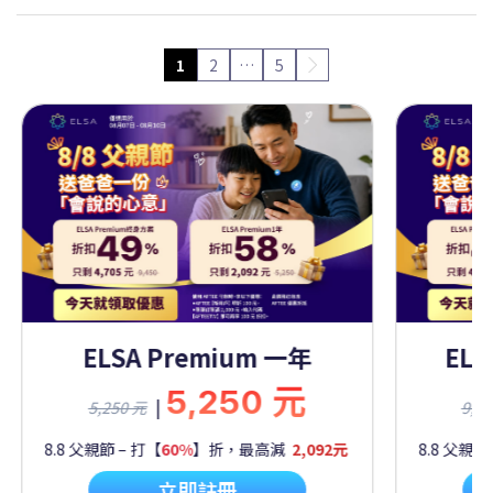
1
2
…
5
Premium 一年
ELSA Premium 
5,250 元
9,450
|
9,450 元
60%
】折，最高減
2,092元
8.8 父親節 – 打【
50%
】折，最高
立即註冊
立即註冊