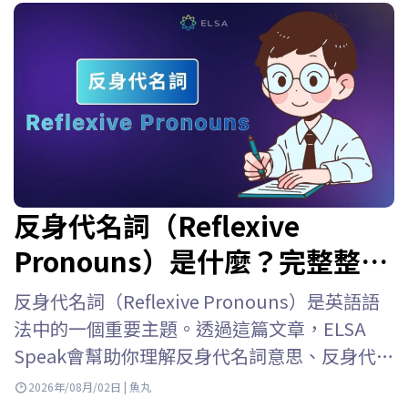
反身代名詞（Reflexive
Pronouns）是什麼？完整整理
用法、位置、表格與練習題
反身代名詞（Reflexive Pronouns）是英語語
法中的一個重要主題。透過這篇文章，ELSA
Speak會幫助你理解反身代名詞意思、反身代名
詞用法、反身代名詞位置、如何與人稱代名詞
2026年/08月/02日 | 魚丸