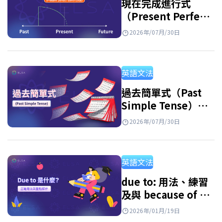
現在完成進行式
（Present Perfect
Continuous
2026年/07月/30日
Tense）：用法及練
習
英語文法
過去簡單式（Past
Simple Tense）：
句型公式、用法與附
2026年/07月/30日
解答練習題
英語文法
due to: 用法、練習
及與 because of 的
區別
2026年/01月/19日