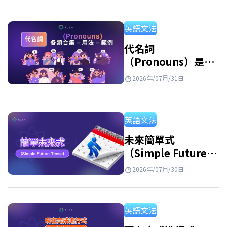
區分開來，並透過例句與練習題加深理解。 反
身代名詞是什麼？ 反身代名詞的意思 反身代名
英語文法
詞 英文 (Reflexive Pronouns) 是指句子中的主
詞和受詞指涉同一個人或事物時，用來指稱執
代名詞
（Pronouns）是什
行動作的人或物的代名詞。此外，反身代名詞
麼？英文代名詞種
也用於強調主詞或表示由自己完成某個動作。
2026年/07月/31日
類、用法與例句整理
例子: She hurt herself. (她傷害了自己。)…
英語文法
未來簡單式
（Simple Future
Tense）：公式、用
2026年/07月/30日
法和練習
英語文法