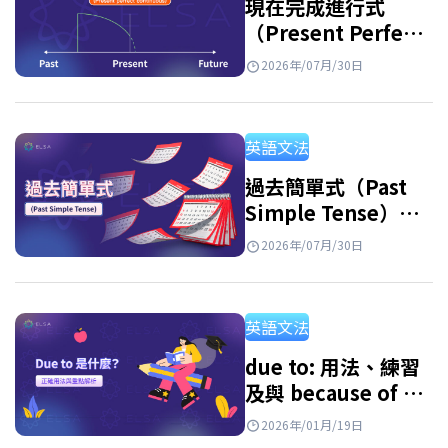
現在完成進行式
（Present Perfect
Continuous
2026年/07月/30日
Tense）：用法及練
習
英語文法
過去簡單式（Past
Simple Tense）：
句型公式、用法與附
2026年/07月/30日
解答練習題
英語文法
due to: 用法、練習
及與 because of 的
區別
2026年/01月/19日