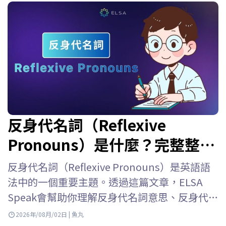
反身代名詞（Reflexive
Pronouns）是什麼？完整整理
用法、位置、表格與練習題
反身代名詞（Reflexive Pronouns）是英語語
法中的一個重要主題。透過這篇文章，ELSA
Speak會幫助你理解反身代名詞意思、反身代名
詞用法、反身代名詞位置、如何與人稱代名詞
2026年/08月/02日 | 魚丸