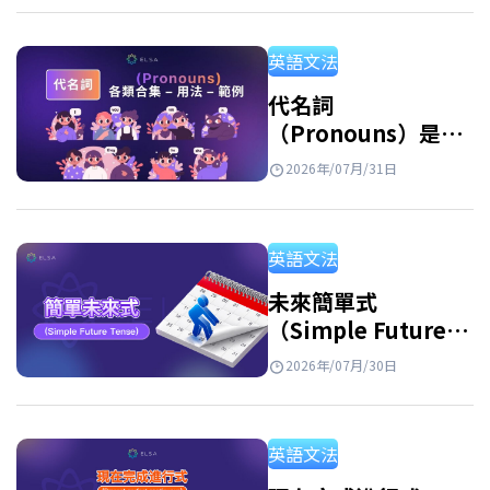
區分開來，並透過例句與練習題加深理解。 反
身代名詞是什麼？ 反身代名詞的意思 反身代名
英語文法
詞 英文 (Reflexive Pronouns) 是指句子中的主
詞和受詞指涉同一個人或事物時，用來指稱執
代名詞
（Pronouns）是什
行動作的人或物的代名詞。此外，反身代名詞
麼？英文代名詞種
也用於強調主詞或表示由自己完成某個動作。
2026年/07月/31日
類、用法與例句整理
例子: She hurt herself. (她傷害了自己。)…
英語文法
未來簡單式
（Simple Future
Tense）：公式、用
2026年/07月/30日
法和練習
英語文法