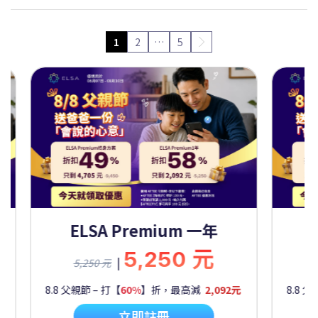
1
2
…
5
Premium 一年
ELSA Premium 
5,250 元
9,450
|
9,450 元
60%
】折，最高減
2,092元
8.8 父親節 – 打【
50%
】折，最高
立即註冊
立即註冊