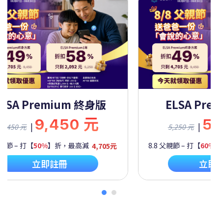
ELSA Premium 一年
E
5,250 元
|
5,250 元
8.8 父親節 – 打【
60%
】折，最高減
2,092元
8.8 父
立即註冊