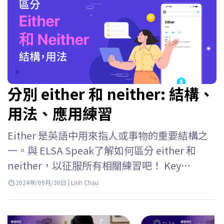
分別 either 和 neither: 結構、
用法、應用練習
Either 是英語中用來指人或事物的重要結構之
一。與 ELSA Speak了解如何區分 either 和
neither，以征服所有相關練習吧！ Key
takeaways Either 用於指示兩種可能發生的選
2024年/09月/30日 | Linh Chau
項或條件，並且僅在這兩種情況下，either 的
用法包括：– Either of +…