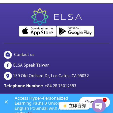
Contact us
ELSA Speak Taiwan
139 Old Orchard Dr, Los Gatos, CA 95032
Telephone Number:
+84 28 73012393
Access Hyper-Personalized 
1
Open App
Learning Paths & Unlock Your 
立即咨詢
English Potential with AI Coach 