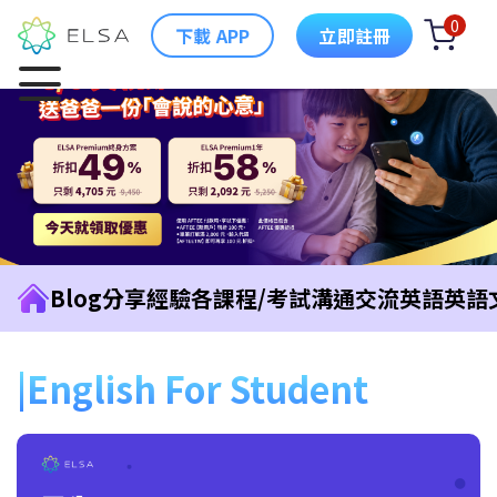
0
下載 APP
立即註冊
Blog
分享經驗
各課程/考試
溝通交流英語
英語
English For Student