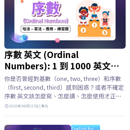
序數 英文 (Ordinal
Numbers): 1 到 1000 英文寫
法, 讀法與序數表
你是否曾經對基數（one, two, three）和序數
（first, second, third）感到困惑？或者不確定
序數 英文該怎麼寫、怎麼讀、怎麼使用才正
確？寫成 “1st” 要怎麼唸？該用 “first” 還
2025年/08月/27日 | 魚丸
是 “the first”？別擔心！ELSA Speak 會幫助
你深入了解英文序數唸法、寫法與用法，並附
English for starter