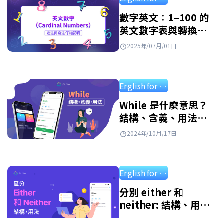
上完整對照表與超簡單記憶小技巧。 序數…
數字英文：1–100 的
英文數字表與轉換方
式
2025年/07月/01日
English for starter
While 是什麼意思？
結構、含義、用法及
附答案練習
2024年/10月/17日
English for starter
分別 either 和
neither: 結構、用
法、應用練習