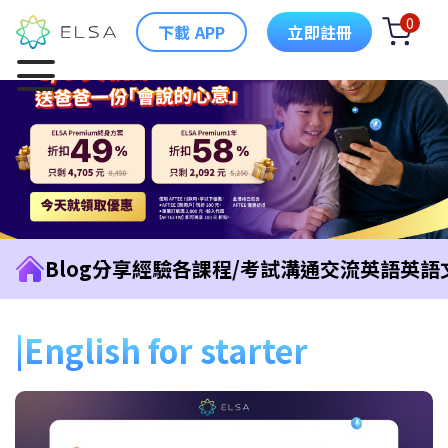
0
下載 APP
立即註冊
Blog
分享經驗
各課程/考試
溝通交流英語
英語
English for starter