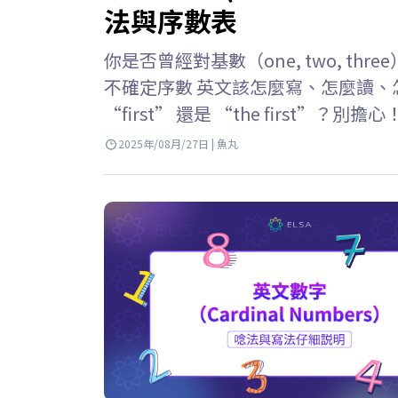
法與序數表
你是否曾經對基數（one, two, three）
不確定序數 英文該怎麼寫、怎麼讀、怎
“first” 還是 “the first”？
寫法與用法，並附上完整對照表與超簡
2025年/08月/27日 | 魚丸