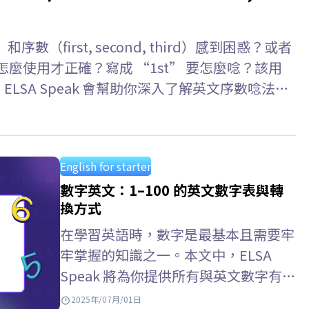
和序數（first, second, third）感到困惑？或者
麼使用才正確？寫成 “1st” 要怎麼唸？該用
別擔心！ELSA Speak 會幫助你深入了解英文序數唸法、
單記憶小技巧。 序數…
English for starter
數字英文：1–100 的英文數字表與轉
換方式
在學習英語時，數字是最基本且需要牢
牢掌握的知識之一。本文中，ELSA
Speak 將為你提供所有與英文數字有關
的知識，例如：11英文、12英文或完
2025年/07月/01日