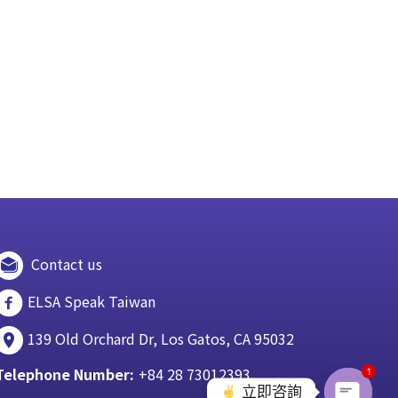
Contact us
ELSA Speak Taiwan
139 Old Orchard Dr, Los Gatos, CA 95032
Telephone Number:
+84 28 73012393
1
立即咨詢