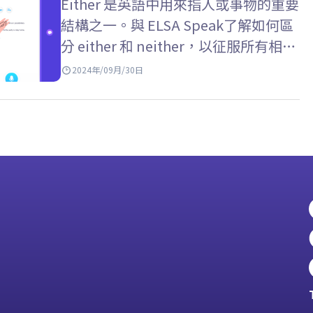
Either 是英語中用來指人或事物的重要
結構之一。與 ELSA Speak了解如何區
分 either 和 neither，以征服所有相關
練習吧！ Key takeaways Either…
2024年/09月/30日