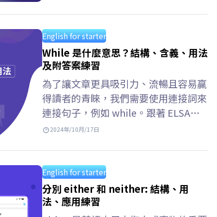
整的1–100英文數字表，以及英文數字
寫法與準確的數字英文轉換方式。 數
字 (Cardinal Numbers) 完整的1-100
English for starter
英文數字表 數字 英文寫法 1…
While 是什麼意思？結構、含義、用法
及附答案練習
為了讓文章更具吸引力、流暢且容易贏
得讀者的青睞，我們需要使用連接詞來
連接句子，例如 while。跟著 ELSA
Speak 一起來學習 while例句及其相關
2024年/10月/17日
用法吧！ While 結構是什麼？ While 結
構用於句子中，表示…
English for starter
分別 either 和 neither: 結構、用
法、應用練習