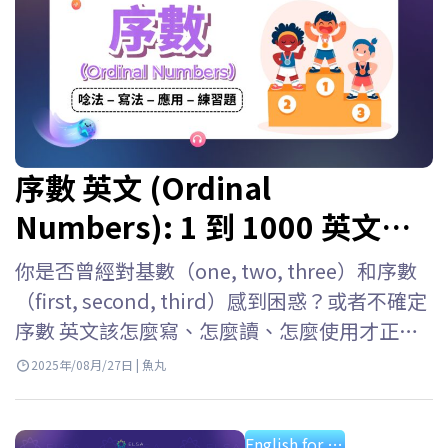
序數 英文 (Ordinal
Numbers): 1 到 1000 英文寫
法, 讀法與序數表
你是否曾經對基數（one, two, three）和序數
（first, second, third）感到困惑？或者不確定
序數 英文該怎麼寫、怎麼讀、怎麼使用才正
確？寫成 “1st” 要怎麼唸？該用 “first” 還
2025年/08月/27日 | 魚丸
是 “the first”？別擔心！ELSA Speak 會幫助
你深入了解英文序數唸法、寫法與用法，並附
English for starter