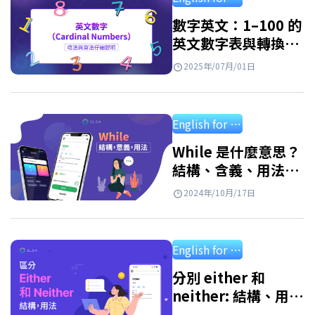
上完整對照表與超簡單記憶小技巧。 序數…
數字英文：1–100 的
英文數字表與轉換方
式
2025年/07月/01日
English for starter
While 是什麼意思？
結構、含義、用法及
附答案練習
2024年/10月/17日
English for starter
分別 either 和
neither: 結構、用
法、應用練習