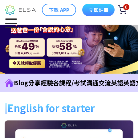
0
下載 APP
立即註冊
Blog
分享經驗
各課程/考試
溝通交流英語
英語
English for starter