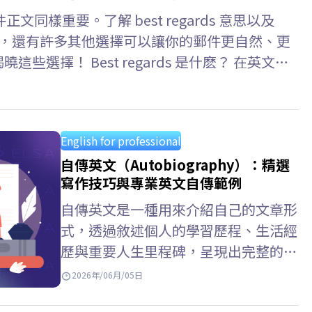
樣重要。了解 best regards 意思以及
詞之外，還有許多其他選擇可以讓你的郵件更自然、更
曉這些選擇！ Best regards 是什麽？ 在英文信
一個常用且用途廣泛的結尾語，可以理解為“謹致以最誠
重與問候。…
English for professional
自傳英文（Autobiography）：精選
寫作技巧與專業英文自傳範例
自傳英文是一種用來介紹自己的文章形
式，透過敘述個人的學習歷程、生活經
歷與重要人生里程碑，呈現出完整的個
人樣貌。熟悉個人自傳英文的寫作方
2026年/06月/05日
式、掌握適切的自傳英文單字，並參考