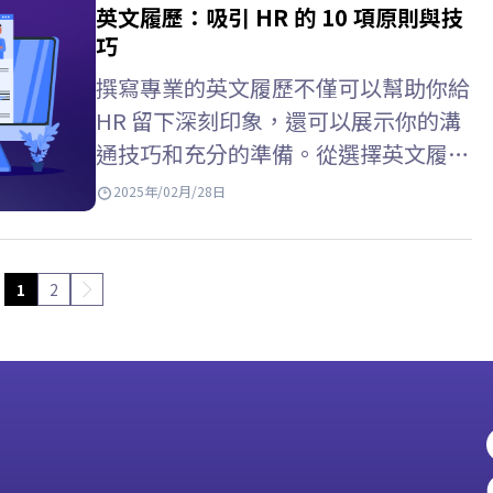
範例，或親人, 朋友英文信件範例等。
英文履歷：吸引 HR 的 10 項原則與技
英文信件範例結構 如何撰寫英文信件
巧
的主旨 (English Letter Subject) 主
撰寫專業的英文履歷不僅可以幫助你給
旨…
HR 留下深刻印象，還可以展示你的溝
通技巧和充分的準備。從選擇英文履歷
範本、格式、字體，到撰寫自我介紹、
2025年/02月/28日
工作經驗和技能等重要部分，每個因素
都會影響履歷的成功。與 ELSA Speak
一起探索 創建出色英文履歷的秘訣！
1
2
什麼是英文履歷？英文履歷的重要性
英文履歷 英文是CV…