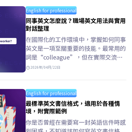
各類自傳英文範例，將有助於你清晰、
流暢且符合語境地傳達個人資訊，在學
English for professional
術申請與個人履歷中脫穎而出。 Key
同事英文怎麼說？職場英文用法與實用
Takeaways 核心內容重點摘要 英文自
對話整理
傳 (Autobiography) 個人背景
在國際化的工作環境中，掌握如何同事
（Personal Background）: 姓名、學
英文是一項至關重要的技能。最常用的
歷背景、個人特質與優點。 學術與能
詞是“colleague”，但在實際交流
力（Academic…
中，還有許多其他表達方式，例如同事
2026年/04月/22日
英文口語，前同事 英文，或者部門同
事英文。為了改善發音並使其更自然地
使用英語，你可以使用ELSA Speak進
English for professional
行練習。 同事英文怎麼說？ 以下是一
最標準英文書信格式，適用於各種情
些常用的英語單字，用來指稱“同
境，附實際範例
事”，以及它們在不同工作語境中的發
你是否曾經在需要寫一封英語信件時感
音和用法，以便你可以選擇合適的方式
到困惑，不知道該如何寫英文書信格