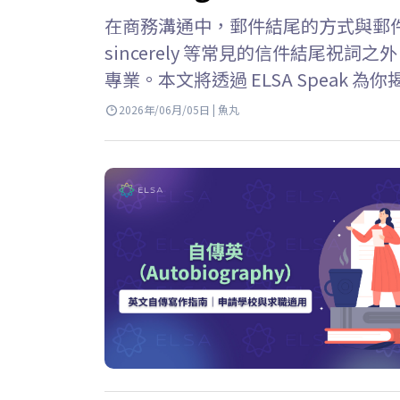
在商務溝通中，郵件結尾的方式與郵件正文同
sincerely 等常見的信件結尾祝
專業。本文將透過 ELSA Speak 為你揭
件結尾中，best regards 是
2026年/06月/05日 | 魚丸
摯的問候”，用來表達對收件人的尊