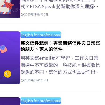
表達自己。 英文單字 用法 colleague
式？ELSA Speak 將幫助你深入理解每
同事（正式）常用於工作環境或專業場
一部分的細節——從英文書信在作文中
2025年/10月/10日
合；也可指同一行業但不一定在同一家
的寫法、信件結尾的簽名格式，到各種
公司工作的人。…
實際應用的英文信件範例，如寫給朋
友、公司或組織的信件。 英文書信格
English for professional
式 ELSA Speak 已整理出一套完整的英
英文信件範例：專業商務信件與日常寫
文書信格式 機構，適用於商用英文書
給朋友、家人的信件
信格式、英文書信格式 學測、英文書
用英文寫email是在學習、工作與日常
信格式作文等多種情境，並附上不同範
溝通中不可或缺的一項技能。根據收信
例，幫助學習者輕鬆掌握並靈活運用於
對象的不同，寫信的方式也需要作出相
各種場合。 >>閲讀更多：十大英文翻
應調整 —— 對老師要莊重、對合作夥伴
2025年/06月/16日
譯中文網站推薦：快速、準確且免費…
要禮貌、對朋友則可以親切自然。在本
文中，您將透過多種常見的英文信件範
例獲得詳細指導，例如英文商業email
English for professional