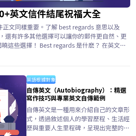
什麼？50+英文信件結尾祝福大全
樣重要。了解 best regards 意思以及
詞之外，還有許多其他選擇可以讓你的郵件更自然、更
曉這些選擇！ Best regards 是什麽？ 在英文信
一個常用且用途廣泛的結尾語，可以理解為“謹致以最誠
重與問候。…
英語根據對象
自傳英文（Autobiography）：精選
寫作技巧與專業英文自傳範例
自傳英文是一種用來介紹自己的文章形
式，透過敘述個人的學習歷程、生活經
歷與重要人生里程碑，呈現出完整的個