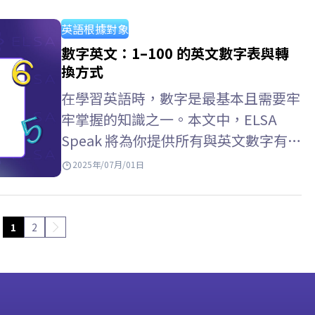
是…
英語根據對象
數字英文：1–100 的英文數字表與轉
換方式
在學習英語時，數字是最基本且需要牢
牢掌握的知識之一。本文中，ELSA
Speak 將為你提供所有與英文數字有關
的知識，例如：11英文、12英文或完
2025年/07月/01日
整的1–100英文數字表，以及英文數字
寫法與準確的數字英文轉換方式。 數
字 (Cardinal Numbers) 完整的1-100
1
2
英文數字表 數字 英文寫法 1…