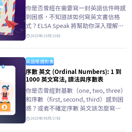
事”，以及它們在不同工作語境中的發
你是否曾經在需要寫一封英語信件時感
音和用法，以便你可以選擇合適的方式
到困惑，不知道該如何寫英文書信格
表達自己。 英文單字 用法 colleague
式？ELSA Speak 將幫助你深入理解每
同事（正式）常用於工作環境或專業場
一部分的細節——從英文書信在作文中
2025年/10月/10日
合；也可指同一行業但不一定在同一家
的寫法、信件結尾的簽名格式，到各種
公司工作的人。…
實際應用的英文信件範例，如寫給朋
友、公司或組織的信件。 英文書信格
英語根據對象
式 ELSA Speak 已整理出一套完整的英
序數 英文 (Ordinal Numbers): 1 到
文書信格式 機構，適用於商用英文書
1000 英文寫法, 讀法與序數表
信格式、英文書信格式 學測、英文書
你是否曾經對基數（one, two, three）
信格式作文等多種情境，並附上不同範
和序數（first, second, third）感到困
例，幫助學習者輕鬆掌握並靈活運用於
惑？或者不確定序數 英文該怎麼寫、
各種場合。 >>閲讀更多：十大英文翻
怎麼讀、怎麼使用才正確？寫成
2025年/08月/27日
譯中文網站推薦：快速、準確且免費…
“1st” 要怎麼唸？該用 “first” 還