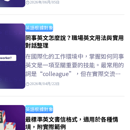
人樣貌。熟悉個人自傳英文的寫作方
2026年/06月/05日
式、掌握適切的自傳英文單字，並參考
各類自傳英文範例，將有助於你清晰、
流暢且符合語境地傳達個人資訊，在學
英語根據對象
術申請與個人履歷中脫穎而出。 Key
同事英文怎麼說？職場英文用法與實用
Takeaways 核心內容重點摘要 英文自
對話整理
傳 (Autobiography) 個人背景
在國際化的工作環境中，掌握如何同事
（Personal Background）: 姓名、學
英文是一項至關重要的技能。最常用的
歷背景、個人特質與優點。 學術與能
詞是“colleague”，但在實際交流
力（Academic…
中，還有許多其他表達方式，例如同事
2026年/04月/22日
英文口語，前同事 英文，或者部門同
事英文。為了改善發音並使其更自然地
使用英語，你可以使用ELSA Speak進
英語根據對象
行練習。 同事英文怎麼說？ 以下是一
最標準英文書信格式，適用於各種情
些常用的英語單字，用來指稱“同
境，附實際範例