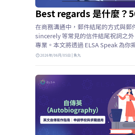
Best regards 是
在商務溝通中，郵件結尾的方式與郵件正文同
sincerely 等常見的信件結尾祝
專業。本文將透過 ELSA Speak 為你揭
件結尾中，best regards 是
2026年/06月/05日 | 魚丸
摯的問候”，用來表達對收件人的尊