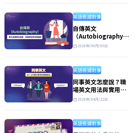
過 ELSA Speak 為你揭曉這些選擇！ Best
regards 是什麽？ 在英文信件結尾中，best
英語根據對象
regards 是一個常用且用途廣泛的結尾語，可以
理解為“謹致以最誠摯的問候”，用來表達對
自傳英文
（Autobiography）
收件人的尊重與問候。…
精選寫作技巧與專業英
2026年/06月/05日
文自傳範例
英語根據對象
同事英文怎麼說？職
場英文用法與實用對
話整理
2026年/04月/22日
英語根據對象