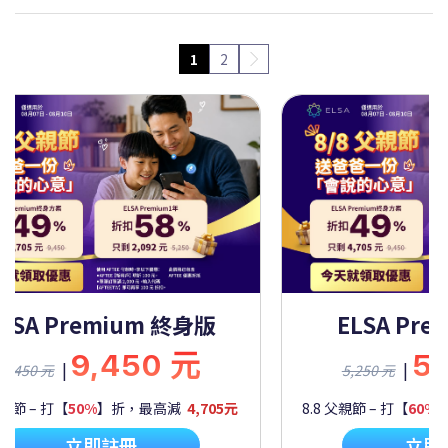
1
2
ELSA Premium 一年
ELSA Pr
5,250 元
9
|
|
5,250 元
9,450 元
 父親節 – 打【
60%
】折，最高減
2,092元
8.8 父親節 – 打【
50%
立即註冊
立