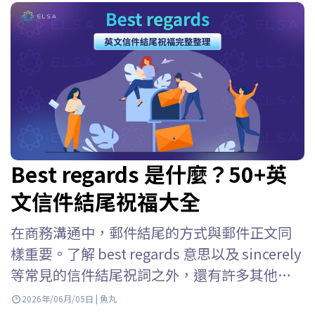
Best regards 是什麼？50+英
文信件結尾祝福大全
在商務溝通中，郵件結尾的方式與郵件正文同
樣重要。了解 best regards 意思以及 sincerely
等常見的信件結尾祝詞之外，還有許多其他選
擇可以讓你的郵件更自然、更專業。本文將透
2026年/06月/05日 | 魚丸