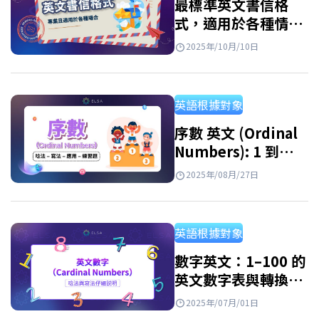
最標準英文書信格
式，適用於各種情
境，附實際範例
2025年/10月/10日
英語根據對象
序數 英文 (Ordinal
Numbers): 1 到
1000 英文寫法, 讀法
2025年/08月/27日
與序數表
英語根據對象
數字英文：1–100 的
英文數字表與轉換方
式
2025年/07月/01日