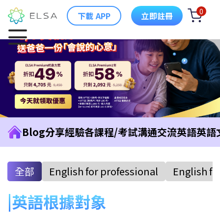
0
下載 APP
立即註冊
Blog
分享經驗
各課程/考試
溝通交流英語
英語
全部
English for professional
English fo
英語根據對象