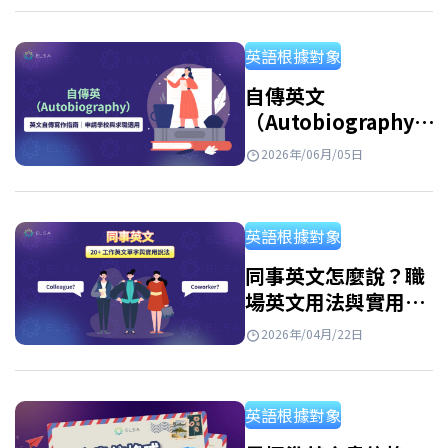
過 ELSA Speak 為你揭曉這些選擇！ Best
regards 是什麽？ 在英文信件結尾中，best
英語根據對象
regards 是一個常用且用途廣泛的結尾語，可以
理解為“謹致以最誠摯的問候”，用來表達對
自傳英文
（Autobiography）
收件人的尊重與問候。…
精選寫作技巧與專業英
2026年/06月/05日
文自傳範例
英語根據對象
同事英文怎麼說？職
場英文用法與實用對
話整理
2026年/04月/22日
英語根據對象