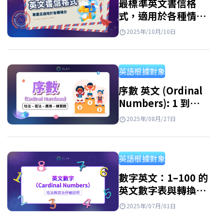
最標準英文書信格
式，適用於各種情
境，附實際範例
2025年/10月/10日
英語根據對象
序數 英文 (Ordinal
Numbers): 1 到
1000 英文寫法, 讀法
2025年/08月/27日
與序數表
英語根據對象
數字英文：1–100 的
英文數字表與轉換方
式
2025年/07月/01日