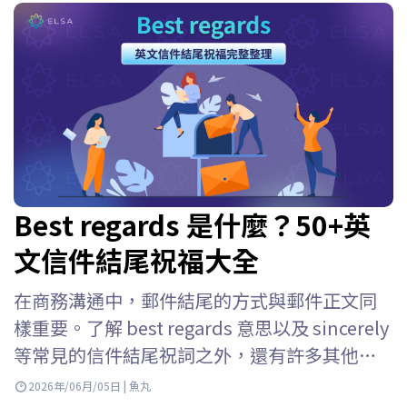
Best regards 是什麼？50+英
文信件結尾祝福大全
在商務溝通中，郵件結尾的方式與郵件正文同
樣重要。了解 best regards 意思以及 sincerely
等常見的信件結尾祝詞之外，還有許多其他選
擇可以讓你的郵件更自然、更專業。本文將透
2026年/06月/05日 | 魚丸