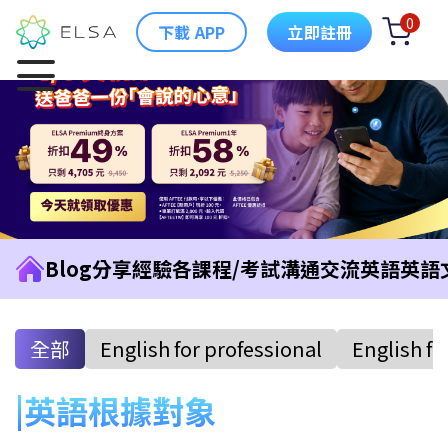
0
下載 APP
立即註冊
Blog
分享經驗
各課程/考試
溝通交流英語
英語
全部
English for professional
English fo
英語根據對象