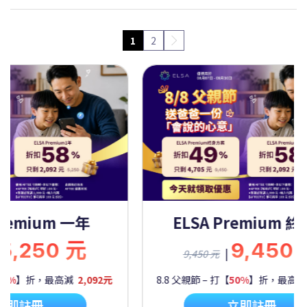
1
2
Premium 一年
ELSA Premium 
5,250 元
9,450
|
9,450 元
60%
】折，最高減
2,092元
8.8 父親節 – 打【
50%
】折，最高
立即註冊
立即註冊