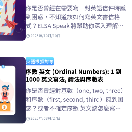
事”，以及它們在不同工作語境中的發
你是否曾經在需要寫一封英語信件時感
音和用法，以便你可以選擇合適的方式
到困惑，不知道該如何寫英文書信格
表達自己。 英文單字 用法 colleague
式？ELSA Speak 將幫助你深入理解每
同事（正式）常用於工作環境或專業場
一部分的細節——從英文書信在作文中
2025年/10月/10日
合；也可指同一行業但不一定在同一家
的寫法、信件結尾的簽名格式，到各種
公司工作的人。…
實際應用的英文信件範例，如寫給朋
友、公司或組織的信件。 英文書信格
英語根據對象
式 ELSA Speak 已整理出一套完整的英
序數 英文 (Ordinal Numbers): 1 到
文書信格式 機構，適用於商用英文書
1000 英文寫法, 讀法與序數表
信格式、英文書信格式 學測、英文書
你是否曾經對基數（one, two, three）
信格式作文等多種情境，並附上不同範
和序數（first, second, third）感到困
例，幫助學習者輕鬆掌握並靈活運用於
惑？或者不確定序數 英文該怎麼寫、
各種場合。 >>閲讀更多：十大英文翻
怎麼讀、怎麼使用才正確？寫成
2025年/08月/27日
譯中文網站推薦：快速、準確且免費…
“1st” 要怎麼唸？該用 “first” 還