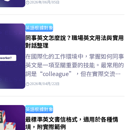
人樣貌。熟悉個人自傳英文的寫作方
2026年/06月/05日
式、掌握適切的自傳英文單字，並參考
各類自傳英文範例，將有助於你清晰、
流暢且符合語境地傳達個人資訊，在學
英語根據對象
術申請與個人履歷中脫穎而出。 Key
同事英文怎麼說？職場英文用法與實用
Takeaways 核心內容重點摘要 英文自
對話整理
傳 (Autobiography) 個人背景
在國際化的工作環境中，掌握如何同事
（Personal Background）: 姓名、學
英文是一項至關重要的技能。最常用的
歷背景、個人特質與優點。 學術與能
詞是“colleague”，但在實際交流
力（Academic…
中，還有許多其他表達方式，例如同事
2026年/04月/22日
英文口語，前同事 英文，或者部門同
事英文。為了改善發音並使其更自然地
使用英語，你可以使用ELSA Speak進
英語根據對象
行練習。 同事英文怎麼說？ 以下是一
最標準英文書信格式，適用於各種情
些常用的英語單字，用來指稱“同
境，附實際範例