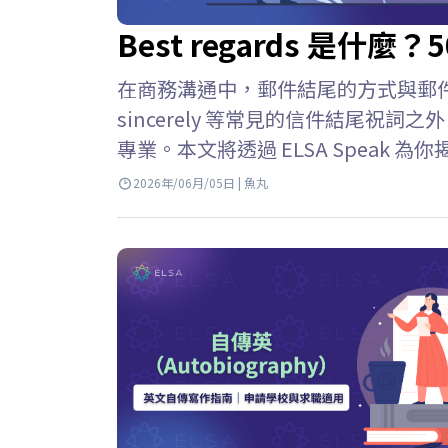
Best regards 是
在商務溝通中，郵件結尾的方式與郵件正文同
sincerely 等常見的信件結尾祝
專業。本文將透過 ELSA Speak 為你揭
件結尾中，best regards 是
2026年/06月/05日 | 魚丸
摯的問候”，用來表達對收件人的尊