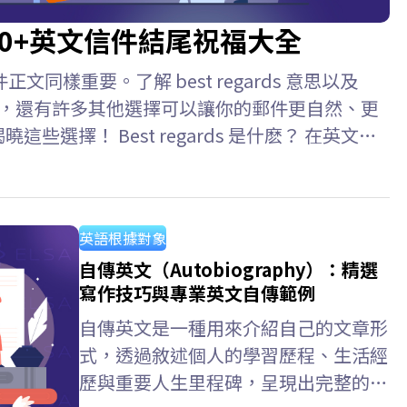
什麼？50+英文信件結尾祝福大全
樣重要。了解 best regards 意思以及
詞之外，還有許多其他選擇可以讓你的郵件更自然、更
曉這些選擇！ Best regards 是什麽？ 在英文信
一個常用且用途廣泛的結尾語，可以理解為“謹致以最誠
重與問候。…
英語根據對象
自傳英文（Autobiography）：精選
寫作技巧與專業英文自傳範例
自傳英文是一種用來介紹自己的文章形
式，透過敘述個人的學習歷程、生活經
歷與重要人生里程碑，呈現出完整的個