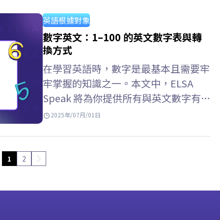
是…
英語根據對象
數字英文：1–100 的英文數字表與轉
換方式
在學習英語時，數字是最基本且需要牢
牢掌握的知識之一。本文中，ELSA
Speak 將為你提供所有與英文數字有關
的知識，例如：11英文、12英文或完
2025年/07月/01日
整的1–100英文數字表，以及英文數字
寫法與準確的數字英文轉換方式。 數
字 (Cardinal Numbers) 完整的1-100
1
2
英文數字表 數字 英文寫法 1…